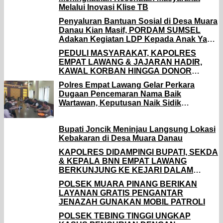
Melalui Inovasi Klise TB
Penyaluran Bantuan Sosial di Desa Muara
Danau Kian Masif, PORDAM SUMSEL
Adakan Kegiatan LDP Kepada Anak Yang
Terdampak
PEDULI MASYARAKAT, KAPOLRES
EMPAT LAWANG & JAJARAN HADIR,
KAWAL KORBAN HINGGA DONOR
DARAH TERPENUHI
Polres Empat Lawang Gelar Perkara
Dugaan Pencemaran Nama Baik
Wartawan, Keputusan Naik Sidik
Ditentukan Dua Hari Lagi
Bupati Joncik Meninjau Langsung Lokasi
Kebakaran di Desa Muara Danau
KAPOLRES DIDAMPINGI BUPATI, SEKDA
& KEPALA BNN EMPAT LAWANG
BERKUNJUNG KE KEJARI DALAM
RANGKA HARI BHAKTI ADHYAKSA KE-
POLSEK MUARA PINANG BERIKAN
66
LAYANAN GRATIS PENGANTAR
JENAZAH GUNAKAN MOBIL PATROLI
POLSEK TEBING TINGGI UNGKAP