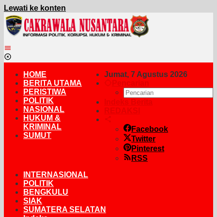
Lewati ke konten
HOME
Jumat, 7 Agustus 2026
BERITA UTAMA
Pencarian
PERISTIWA
POLITIK
Indeks Berita
NASIONAL
REDAKSI
HUKUM &
KRIMINAL
Facebook
SUMUT
Twitter
Pinterest
RSS
INTERNASIONAL
POLITIK
BENGKULU
SIAK
SUMATERA SELATAN