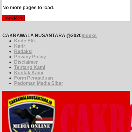
No more pages to load.
View More
CAKRAWALA NUSANTARA @2020
Indeks
Kode Etik
Karir
Redaksi
Privacy Policy
Disclaimer
Tentang Kami
Kontak Kami
Form Pengaduan
Pedoman Media Siber