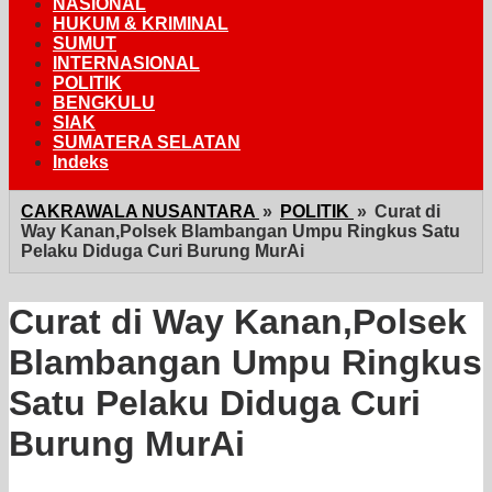
NASIONAL
HUKUM & KRIMINAL
SUMUT
INTERNASIONAL
POLITIK
BENGKULU
SIAK
SUMATERA SELATAN
Indeks
CAKRAWALA NUSANTARA
»
POLITIK
»
Curat di
Way Kanan,Polsek Blambangan Umpu Ringkus Satu
Pelaku Diduga Curi Burung MurAi
Curat di Way Kanan,Polsek
Blambangan Umpu Ringkus
Satu Pelaku Diduga Curi
Burung MurAi