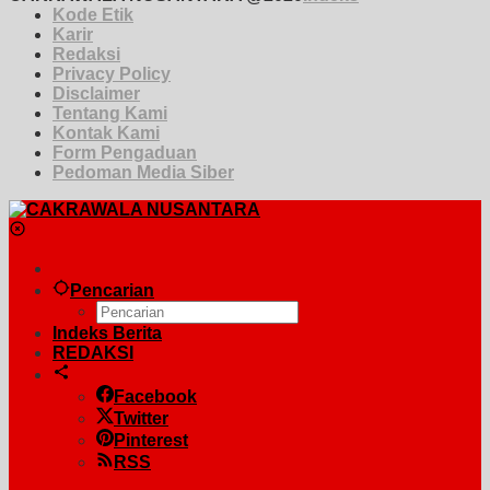
Kode Etik
Karir
Redaksi
Privacy Policy
Disclaimer
Tentang Kami
Kontak Kami
Form Pengaduan
Pedoman Media Siber
Pencarian
Indeks Berita
REDAKSI
Facebook
Twitter
Pinterest
RSS