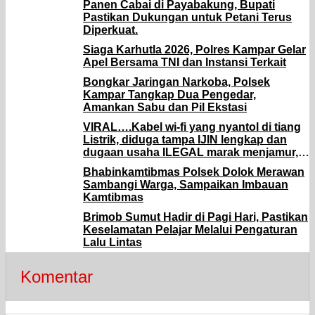
Panen Cabai di Payabakung, Bupati
Pastikan Dukungan untuk Petani Terus
Diperkuat.
Siaga Karhutla 2026, Polres Kampar Gelar
Apel Bersama TNI dan Instansi Terkait
Bongkar Jaringan Narkoba, Polsek
Kampar Tangkap Dua Pengedar,
Amankan Sabu dan Pil Ekstasi
VIRAL….Kabel wi-fi yang nyantol di tiang
Listrik, diduga tampa IJIN lengkap dan
dugaan usaha ILEGAL marak menjamur, ,
APH diminta untuk segera TURUN tangan
Bhabinkamtibmas Polsek Dolok Merawan
mengambil sikap tegas.
Sambangi Warga, Sampaikan Imbauan
Kamtibmas
Brimob Sumut Hadir di Pagi Hari, Pastikan
Keselamatan Pelajar Melalui Pengaturan
Lalu Lintas
Komentar