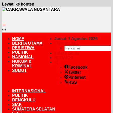
Lewati ke konten
HOME
Jumat, 7 Agustus 2026
BERITA UTAMA
Pencarian
PERISTIWA
POLITIK
Indeks Berita
NASIONAL
REDAKSI
HUKUM &
KRIMINAL
Facebook
SUMUT
Twitter
Pinterest
RSS
INTERNASIONAL
POLITIK
BENGKULU
SIAK
SUMATERA SELATAN