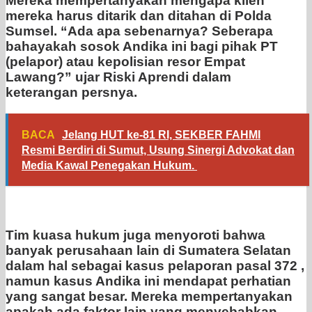
Mereka mempertanyakan mengapa klien
mereka harus ditarik dan ditahan di Polda
Sumsel. “Ada apa sebenarnya? Seberapa
bahayakah sosok Andika ini bagi pihak PT
(pelapor) atau kepolisian resor Empat
Lawang?” ujar Riski Aprendi dalam
keterangan persnya.
BACA
Jelang HUT ke-81 RI, SEKBER FAHMI
Resmi Berdiri di Sumut, Usung Sinergi Advokat dan
Media Kawal Penegakan Hukum.
Tim kuasa hukum juga menyoroti bahwa
banyak perusahaan lain di Sumatera Selatan
dalam hal sebagai kasus pelaporan pasal 372 ,
namun kasus Andika ini mendapat perhatian
yang sangat besar. Mereka mempertanyakan
apakah ada faktor lain yang menyebabkan