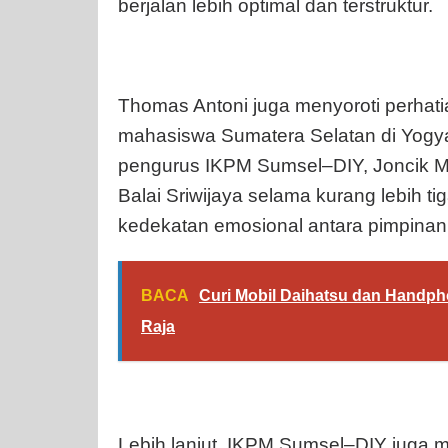
berjalan lebih optimal dan terstruktur.
Thomas Antoni juga menyoroti perhat
mahasiswa Sumatera Selatan di Yogy
pengurus IKPM Sumsel–DIY, Joncik
Balai Sriwijaya selama kurang lebih ti
kedekatan emosional antara pimpina
BACA
Curi Mobil Daihatsu dan Handph
Raja
Lebih lanjut, IKPM Sumsel–DIY juga