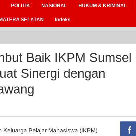
POLITIK
NASIONAL
HUKUM & KRIMINAL
MATERA SELATAN
Indeks
ati
cik
but
mbut Baik IKPM Sumsel
k
M
uat Sinergi dengan
sel
awang
yakarta
kuat
ergi
gan
mkab
at
n Keluarga Pelajar Mahasiswa (IKPM)
ang