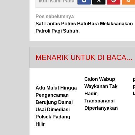
Ikuti Kami Pada
Navigasi
Pos sebelumnya
pos
Sat Lantas Polres BatuBara Melaksanakan
Patroli Pagi Subuh.
MENARIK UNTUK DI BACA...
Calon Wabup
Waykanan Tak
Adu Mulut Hingga
Hadir,
Pengancaman
Transparansi
Berujung Damai
Dipertanyakan
Usai Dimediasi
Polsek Padang
Hilir