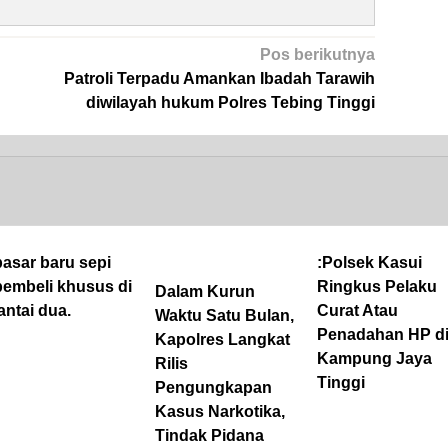
Pos berikutnya
Patroli Terpadu Amankan Ibadah Tarawih
diwilayah hukum Polres Tebing Tinggi
pasar baru sepi
:Polsek Kasui
pembeli khusus di
Ringkus Pelaku
Dalam Kurun
lantai dua.
Curat Atau
Waktu Satu Bulan,
Penadahan HP d
Kapolres Langkat
Kampung Jaya
Rilis
Tinggi
Pengungkapan
Kasus Narkotika,
Tindak Pidana