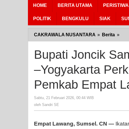
HOME
BERITA UTAMA
PERISTIWA
POLITIK
BENGKULU
SIAK
SU
CAKRAWALA NUSANTARA
»
Berita
»
Bup
Jon
Sam
Bupati Joncik Sa
Bai
IKP
–Yogyakarta Perk
Sum
–
Pemkab Empat L
Yog
Per
Sin
Sabtu, 21 Februari 2026, 00:44 WIB
oleh
Sandri
den
oleh
Sandri SE
SE
Pe
Emp
Empat Lawang, Sumsel. CN —
Ikata
Law