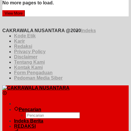
No more pages to load.
View More
CAKRAWALA NUSANTARA @2020
Indeks
Kode Etik
Karir
Redaksi
Privacy Policy
Disclaimer
Tentang Kami
Kontak Kami
Form Pengaduan
Pedoman Media Siber
Pencarian
Indeks Berita
REDAKSI