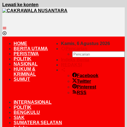
Lewati ke konten
HOME
Kamis, 6 Agustus 2026
BERITA UTAMA
Pencarian
PERISTIWA
POLITIK
Indeks Berita
NASIONAL
REDAKSI
HUKUM &
KRIMINAL
Facebook
SUMUT
Twitter
Pinterest
RSS
INTERNASIONAL
POLITIK
BENGKULU
SIAK
SUMATERA SELATAN