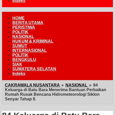
Indeks
HOME
BERITA UTAMA
PERISTIWA
POLITIK
NASIONAL
HUKUM & KRIMINAL
SUMUT
INTERNASIONAL
POLITIK
BENGKULU
SIAK
SUMATERA SELATAN
Indeks
CAKRAWALA NUSANTARA
»
NASIONAL
»
84
Keluarga di Batu Bara Menerima Bantuan Perbaikan
Rumah Rusak Bencana Hidrometeorologi Siklon
Senyar Tahap II.