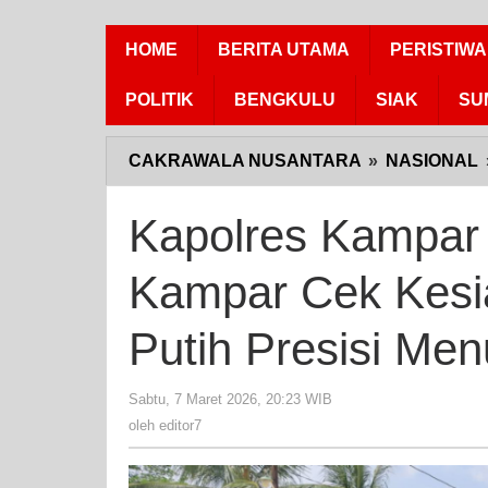
HOME
BERITA UTAMA
PERISTIWA
POLITIK
BENGKULU
SIAK
SU
CAKRAWALA NUSANTARA
»
NASIONAL
Kapolres Kampar 
Kampar Cek Kesi
Putih Presisi Me
Sabtu, 7 Maret 2026, 20:23 WIB
oleh
editor7
oleh
editor7