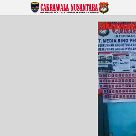
Lewati
ke
konten