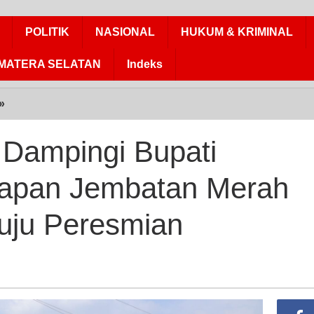
POLITIK
NASIONAL
HUKUM & KRIMINAL
MATERA SELATAN
Indeks
»
Kapolres
Kampar
Dampingi
Dampingi Bupati
Bupati
Kampar
apan Jembatan Merah
Cek
Kesiapan
nuju Peresmian
Jembatan
Merah
Putih
Presisi
Menuju
Peresmian