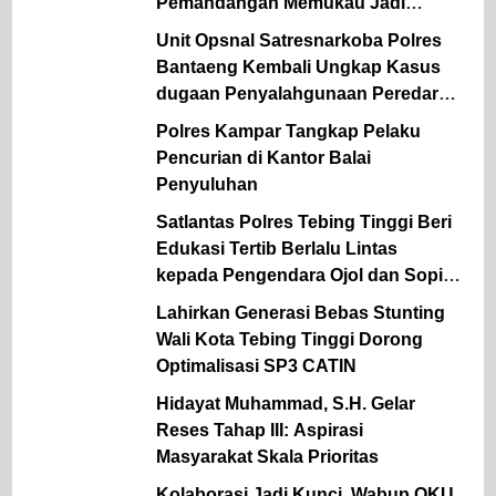
Pemandangan Memukau Jadi
Kesan Tak Terlupakan
Unit Opsnal Satresnarkoba Polres
Bantaeng Kembali Ungkap Kasus
dugaan Penyalahgunaan Peredaran
Gelap Narkotika Jenis Sabu
Polres Kampar Tangkap Pelaku
Pencurian di Kantor Balai
Penyuluhan
Satlantas Polres Tebing Tinggi Beri
Edukasi Tertib Berlalu Lintas
kepada Pengendara Ojol dan Sopir
Angkutan
Lahirkan Generasi Bebas Stunting
Wali Kota Tebing Tinggi Dorong
Optimalisasi SP3 CATIN
Hidayat Muhammad, S.H. Gelar
Reses Tahap III: Aspirasi
Masyarakat Skala Prioritas
Kolaborasi Jadi Kunci, Wabup OKU