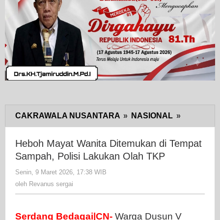
CAKRAWALA NUSANTARA
»
NASIONAL
»
Heboh
Mayat
Wanita
Heboh Mayat Wanita Ditemukan di Tempat
Ditemuka
Sampah, Polisi Lakukan Olah TKP
di
Senin, 9 Maret 2026, 17:38 WIB
oleh
Tempat
Revanus
oleh
Revanus sergai
Sampah,
sergai
Polisi
Lakukan
Serdang Bedagai|CN-
Warga Dusun V