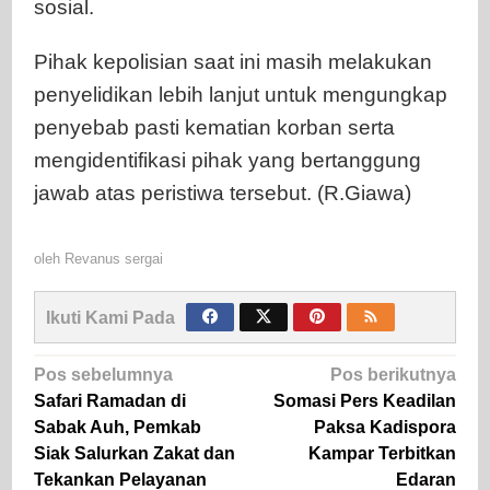
sosial.
Pihak kepolisian saat ini masih melakukan
penyelidikan lebih lanjut untuk mengungkap
penyebab pasti kematian korban serta
mengidentifikasi pihak yang bertanggung
jawab atas peristiwa tersebut. (R.Giawa)
oleh
Revanus sergai
Ikuti Kami Pada
Navigasi
Pos sebelumnya
Pos berikutnya
pos
Safari Ramadan di
Somasi Pers Keadilan
Sabak Auh, Pemkab
Paksa Kadispora
Siak Salurkan Zakat dan
Kampar Terbitkan
Tekankan Pelayanan
Edaran