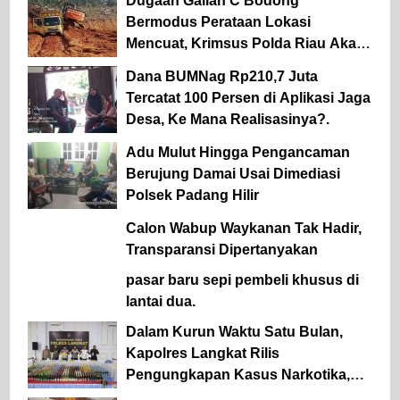
Dugaan Galian C Bodong
Bermodus Perataan Lokasi
Mencuat, Krimsus Polda Riau Akan
Tinjauan Lokasi
Dana BUMNag Rp210,7 Juta
Tercatat 100 Persen di Aplikasi Jaga
Desa, Ke Mana Realisasinya?.
Adu Mulut Hingga Pengancaman
Berujung Damai Usai Dimediasi
Polsek Padang Hilir
Calon Wabup Waykanan Tak Hadir,
Transparansi Dipertanyakan
pasar baru sepi pembeli khusus di
lantai dua.
Dalam Kurun Waktu Satu Bulan,
Kapolres Langkat Rilis
Pengungkapan Kasus Narkotika,
Tindak Pidana Kriminal, dan