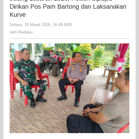
Polsek
Dirikan Pos Pam Bartong dan Laksanakan
Sipispis
Kurve
Dirikan
Selasa, 10 Maret 2026, 16:49 WIB
oleh
Pos
Redaksi
oleh
Redaksi
Pam
Bartong
dan
Laksanak
Kurve