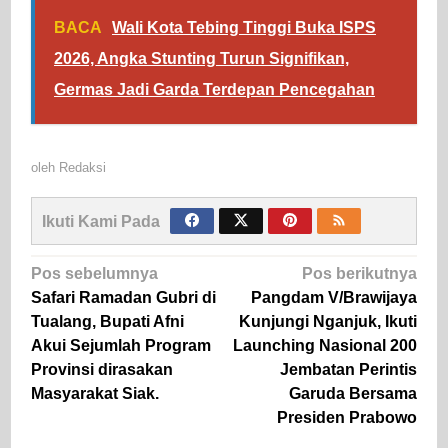
BACA
Wali Kota Tebing Tinggi Buka ISPS
2026, Angka Stunting Turun Signifikan,
Germas Jadi Garda Terdepan Pencegahan
oleh
Redaksi
Ikuti Kami Pada
Navigasi
Pos sebelumnya
Pos berikutnya
pos
Safari Ramadan Gubri di
Pangdam V/Brawijaya
Tualang, Bupati Afni
Kunjungi Nganjuk, Ikuti
Akui Sejumlah Program
Launching Nasional 200
Provinsi dirasakan
Jembatan Perintis
Masyarakat Siak.
Garuda Bersama
Presiden Prabowo