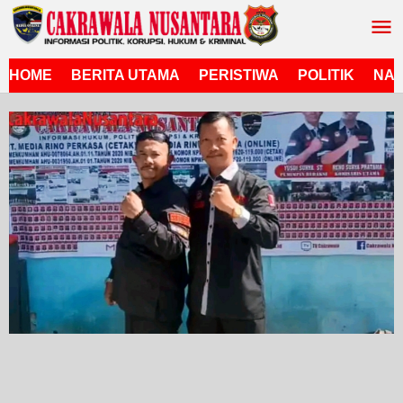
Lewati
ke
konten
HOME
BERITA UTAMA
PERISTIWA
POLITIK
NAS