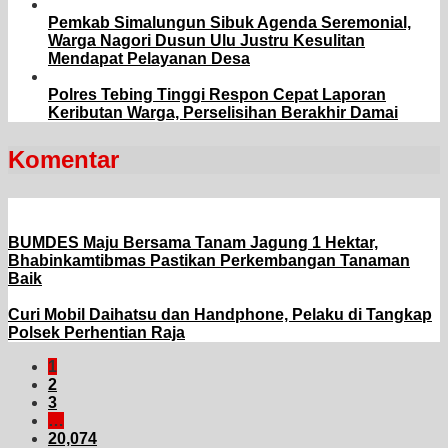
Pemkab Simalungun Sibuk Agenda Seremonial,
Warga Nagori Dusun Ulu Justru Kesulitan
Mendapat Pelayanan Desa
Polres Tebing Tinggi Respon Cepat Laporan
Keributan Warga, Perselisihan Berakhir Damai
Komentar
BUMDES Maju Bersama Tanam Jagung 1 Hektar,
Bhabinkamtibmas Pastikan Perkembangan Tanaman
Baik
Curi Mobil Daihatsu dan Handphone, Pelaku di Tangkap
Polsek Perhentian Raja
1
2
3
…
20,074