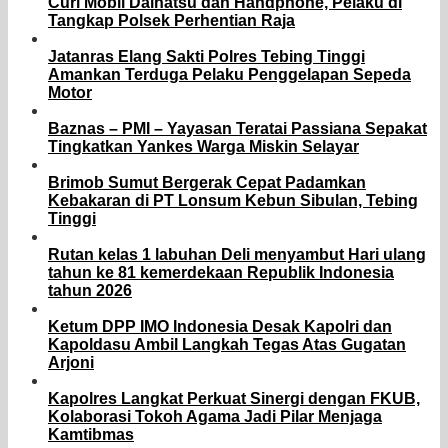
Curi Mobil Daihatsu dan Handphone, Pelaku di
Tangkap Polsek Perhentian Raja
Jatanras Elang Sakti Polres Tebing Tinggi
Amankan Terduga Pelaku Penggelapan Sepeda
Motor
Baznas – PMI – Yayasan Teratai Passiana Sepakat
Tingkatkan Yankes Warga Miskin Selayar
Brimob Sumut Bergerak Cepat Padamkan
Kebakaran di PT Lonsum Kebun Sibulan, Tebing
Tinggi
Rutan kelas 1 labuhan Deli menyambut Hari ulang
tahun ke 81 kemerdekaan Republik Indonesia
tahun 2026
Ketum DPP IMO Indonesia Desak Kapolri dan
Kapoldasu Ambil Langkah Tegas Atas Gugatan
Arjoni
Kapolres Langkat Perkuat Sinergi dengan FKUB,
Kolaborasi Tokoh Agama Jadi Pilar Menjaga
Kamtibmas