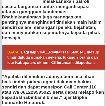
melaksanakan patroli
secara bergantian untuk mengantisipasi
adanya gangguan kamtibmas.
Bhabinkamtibmas juga menegaskan
pentingnya menghindari tindakan main hakim
sendiri dalam menangani pelaku kejahatan,
dan menyerahkan sepenuhnya kepada pihak
berwajib.
BACA
Lagi lagi Viral....Revitalisasi SMK N 1 mesuji
timur diduga gunakan pekerja, tukang 7 orang dari
luar Kabupaten, oknum KS terancam dilaporkan.
“Apabila ditemukan adanya permasalahan
baik tindak pidana agar tidak main hakim
sendiri dan dapat menelpon Call Center 110
atau Wa 081229995923 serta dapat melaporkan
kepada Bhabinkamtibmas,” ujar Bripka
Leonardo Hutauruk.