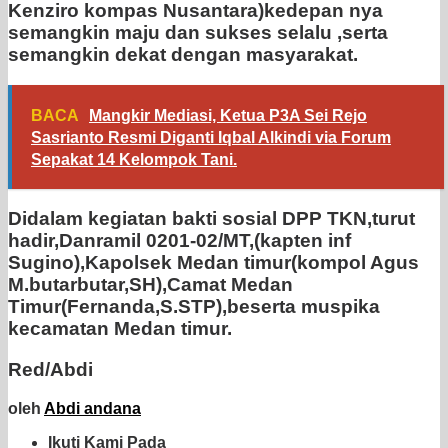
Kenziro kompas Nusantara)kedepan nya
semangkin maju dan sukses selalu ,serta
semangkin dekat dengan masyarakat.
BACA
Mangkir Mediasi, Ketua P3A Sei Rejo
Sasrianto Resmi Diganti Iqbal Alkindi via Forum
Sepakat 14 Kelompok Tani.
Didalam kegiatan bakti sosial DPP TKN,turut
hadir,Danramil 0201-02/MT,(kapten inf
Sugino),Kapolsek Medan timur(kompol Agus
M.butarbutar,SH),Camat Medan
Timur(Fernanda,S.STP),beserta muspika
kecamatan Medan timur.
Red/Abdi
oleh
Abdi andana
Ikuti Kami Pada