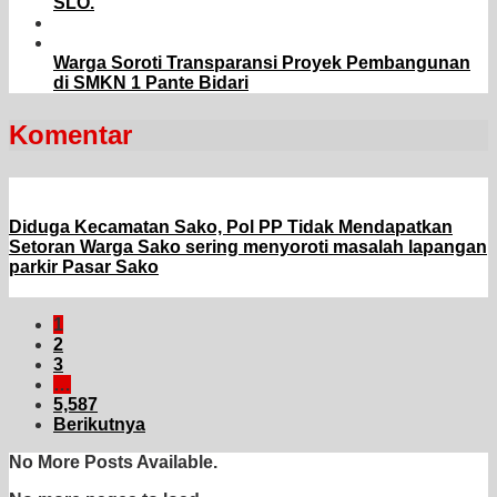
SLO.
Warga Soroti Transparansi Proyek Pembangunan
di SMKN 1 Pante Bidari
Komentar
Diduga Kecamatan Sako, Pol PP Tidak Mendapatkan
Setoran Warga Sako sering menyoroti masalah lapangan
parkir Pasar Sako
1
2
3
…
5,587
Berikutnya
No More Posts Available.