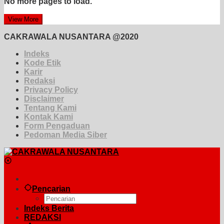
No more pages to load.
View More
CAKRAWALA NUSANTARA @2020
Indeks
Kode Etik
Karir
Redaksi
Privacy Policy
Disclaimer
Tentang Kami
Kontak Kami
Form Pengaduan
Pedoman Media Siber
Pencarian
Indeks Berita
REDAKSI