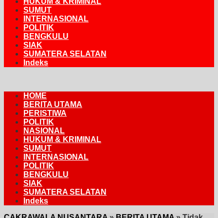
HUKUM & KRIMINAL
SUMUT
INTERNASIONAL
POLITIK
BENGKULU
SIAK
SUMATERA SELATAN
Indeks
HOME
BERITA UTAMA
PERISTIWA
POLITIK
NASIONAL
HUKUM & KRIMINAL
SUMUT
INTERNASIONAL
POLITIK
BENGKULU
SIAK
SUMATERA SELATAN
Indeks
CAKRAWALA NUSANTARA
»
BERITA UTAMA
»
Tidak