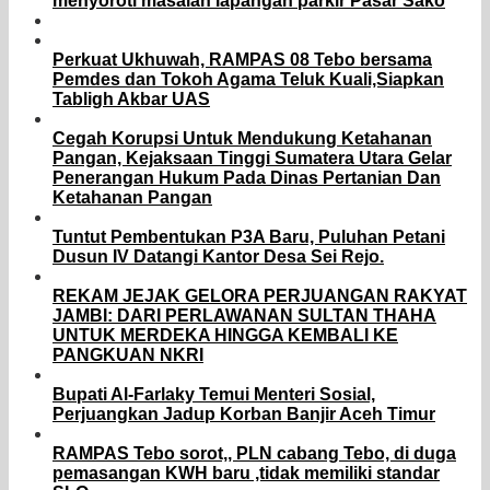
menyoroti masalah lapangan parkir Pasar Sako
Perkuat Ukhuwah, RAMPAS 08 Tebo bersama
Pemdes dan Tokoh Agama Teluk Kuali,Siapkan
Tabligh Akbar UAS
Cegah Korupsi Untuk Mendukung Ketahanan
Pangan, Kejaksaan Tinggi Sumatera Utara Gelar
Penerangan Hukum Pada Dinas Pertanian Dan
Ketahanan Pangan
Tuntut Pembentukan P3A Baru, Puluhan Petani
Dusun IV Datangi Kantor Desa Sei Rejo.
REKAM JEJAK GELORA PERJUANGAN RAKYAT
JAMBI: DARI PERLAWANAN SULTAN THAHA
UNTUK MERDEKA HINGGA KEMBALI KE
PANGKUAN NKRI
Bupati Al-Farlaky Temui Menteri Sosial,
Perjuangkan Jadup Korban Banjir Aceh Timur
RAMPAS Tebo sorot,, PLN cabang Tebo, di duga
pemasangan KWH baru ,tidak memiliki standar