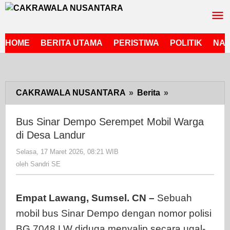
Lewati
ke
konten
HOME
BERITA UTAMA
PERISTIWA
POLITIK
NAS
CAKRAWALA NUSANTARA
»
Berita
»
Bus
Sinar
Dempo
Bus Sinar Dempo Serempet Mobil Warga
Serempet
di Desa Landur
Mobil
Selasa, 17 Maret 2026, 08:21 WIB
oleh
Warga
Sandri
oleh
Sandri SE
di
SE
Desa
Landur
Empat Lawang, Sumsel. CN –
Sebuah
mobil bus Sinar Dempo dengan nomor polisi
BG 7048 LW diduga menyalip secara ugal-