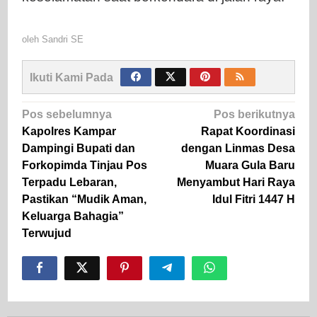
oleh
Sandri SE
Ikuti Kami Pada
Navigasi
Pos sebelumnya
Pos berikutnya
pos
Kapolres Kampar
Rapat Koordinasi
Dampingi Bupati dan
dengan Linmas Desa
Forkopimda Tinjau Pos
Muara Gula Baru
Terpadu Lebaran,
Menyambut Hari Raya
Pastikan “Mudik Aman,
Idul Fitri 1447 H
Keluarga Bahagia”
Terwujud