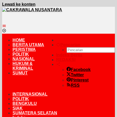
Lewati ke konten
HOME
BERITA UTAMA
Pencarian
PERISTIWA
POLITIK
Indeks Berita
NASIONAL
REDAKSI
HUKUM &
KRIMINAL
Facebook
SUMUT
Twitter
Pinterest
RSS
INTERNASIONAL
POLITIK
BENGKULU
SIAK
SUMATERA SELATAN