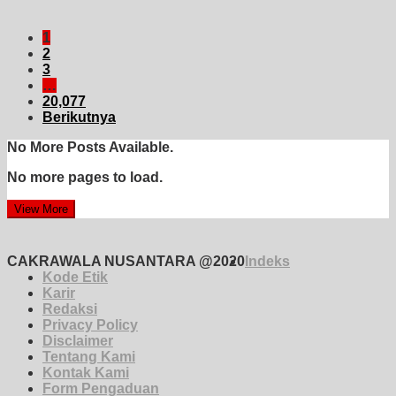
1
2
3
…
20,077
Berikutnya
No More Posts Available.
No more pages to load.
View More
CAKRAWALA NUSANTARA @2020
Indeks
Kode Etik
Karir
Redaksi
Privacy Policy
Disclaimer
Tentang Kami
Kontak Kami
Form Pengaduan