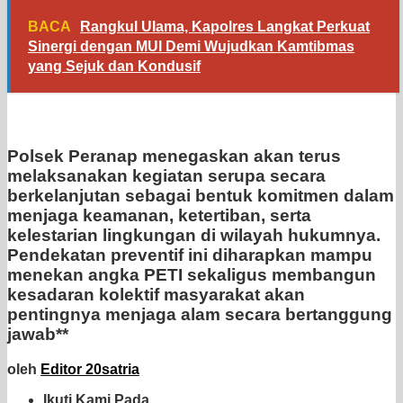
BACA
Rangkul Ulama, Kapolres Langkat Perkuat
Sinergi dengan MUI Demi Wujudkan Kamtibmas
yang Sejuk dan Kondusif
Polsek Peranap menegaskan akan terus
melaksanakan kegiatan serupa secara
berkelanjutan sebagai bentuk komitmen dalam
menjaga keamanan, ketertiban, serta
kelestarian lingkungan di wilayah hukumnya.
Pendekatan preventif ini diharapkan mampu
menekan angka PETI sekaligus membangun
kesadaran kolektif masyarakat akan
pentingnya menjaga alam secara bertanggung
jawab**
oleh
Editor 20satria
Ikuti Kami Pada