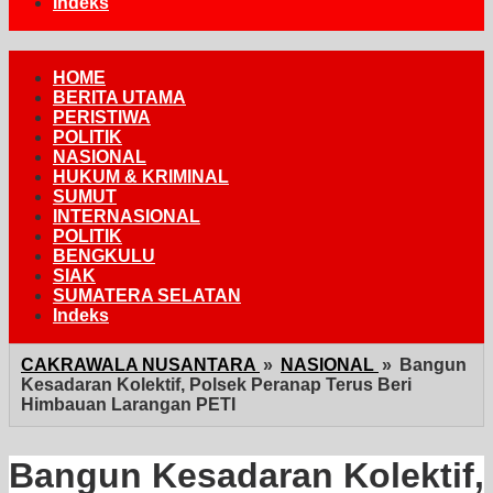
Indeks
HOME
BERITA UTAMA
PERISTIWA
POLITIK
NASIONAL
HUKUM & KRIMINAL
SUMUT
INTERNASIONAL
POLITIK
BENGKULU
SIAK
SUMATERA SELATAN
Indeks
CAKRAWALA NUSANTARA
»
NASIONAL
»
Bangun
Kesadaran Kolektif, Polsek Peranap Terus Beri
Himbauan Larangan PETI
Bangun Kesadaran Kolektif,