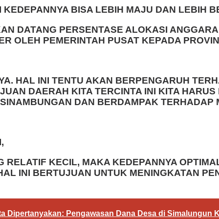
I KEDEPANNYA BISA LEBIH MAJU DAN LEBIH 
AKAN DATANG PERSENTASE ALOKASI ANGGAR
ER OLEH PEMERINTAH PUSAT KEPADA PROVI
YA. HAL INI TENTU AKAN BERPENGARUH TE
JUAN DAERAH KITA TERCINTA INI KITA HARU
SINAMBUNGAN DAN BERDAMPAK TERHADAP 
,
G RELATIF KECIL, MAKA KEDEPANNYA OPTIM
HAL INI BERTUJUAN UNTUK MENINGKATAN P
a Dipertanyakan: Pengawasan Dana Desa di Simalungun Ke