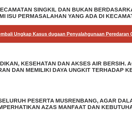
KECAMATAN SINGKIL DAN BUKAN BERDASARK
MI ISU PERMASALAHAN YANG ADA DI KECAMAT
Kembali Ungkap Kasus dugaan Penyalahgunaan Peredaran G
IDIKAN, KESEHATAN DAN AKSES AIR BERSIH
AN DAN MEMILIKI DAYA UNGKIT TERHADAP
A SELURUH PESERTA MUSRENBANG, AGAR DA
MPERHATIKAN AZAS MANFAAT DAN KEBUTUH