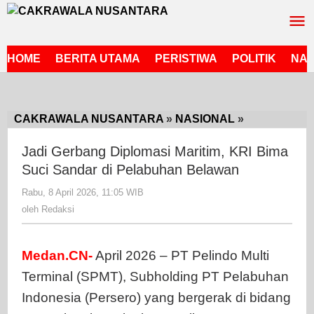
Lewati
ke
konten
HOME
BERITA UTAMA
PERISTIWA
POLITIK
NAS
CAKRAWALA NUSANTARA
»
NASIONAL
»
Jadi
Gerbang
Jadi Gerbang Diplomasi Maritim, KRI Bima
Diplomasi
Suci Sandar di Pelabuhan Belawan
Maritim,
KRI
Rabu, 8 April 2026, 11:05 WIB
oleh
Bima
Redaksi
oleh
Redaksi
Suci
Sandar
di
Medan.CN-
April 2026 – PT Pelindo Multi
Pelabuhan
Terminal (SPMT), Subholding PT Pelabuhan
Belawan
Indonesia (Persero) yang bergerak di bidang