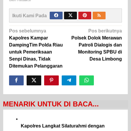
Ikuti Kami Pada
Navigasi
Pos sebelumnya
Pos berikutnya
pos
Kapolres Kampar
Polsek Dolok Merawan
DampingTim Polda Riau
Patroli Dialogis dan
untuk Pemeriksaan
Monitoring SPBU di
Senpi Dinas, Tidak
Desa Limbong
Ditemukan Pelanggaran
MENARIK UNTUK DI BACA...
Kapolres Langkat Silaturahmi dengan