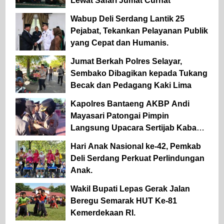
Lewat Safari Jumat Curhat
Wabup Deli Serdang Lantik 25
Pejabat, Tekankan Pelayanan Publik
yang Cepat dan Humanis.
Jumat Berkah Polres Selayar,
Sembako Dibagikan kepada Tukang
Becak dan Pedagang Kaki Lima
Kapolres Bantaeng AKBP Andi
Mayasari Patongai Pimpin
Langsung Upacara Sertijab Kabag
Ops dan Kapolsek Tompobulu
Hari Anak Nasional ke-42, Pemkab
Deli Serdang Perkuat Perlindungan
Anak.
Wakil Bupati Lepas Gerak Jalan
Beregu Semarak HUT Ke-81
Kemerdekaan RI.