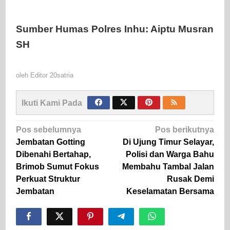
Sumber Humas Polres Inhu: Aiptu Musran
SH
oleh
Editor 20satria
Ikuti Kami Pada
Navigasi
Pos sebelumnya
Pos berikutnya
pos
Jembatan Gotting
Di Ujung Timur Selayar,
Dibenahi Bertahap,
Polisi dan Warga Bahu
Brimob Sumut Fokus
Membahu Tambal Jalan
Perkuat Struktur
Rusak Demi
Jembatan
Keselamatan Bersama