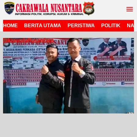
Lewati
ke
konten
HOME
BERITA UTAMA
PERISTIWA
POLITIK
NAS