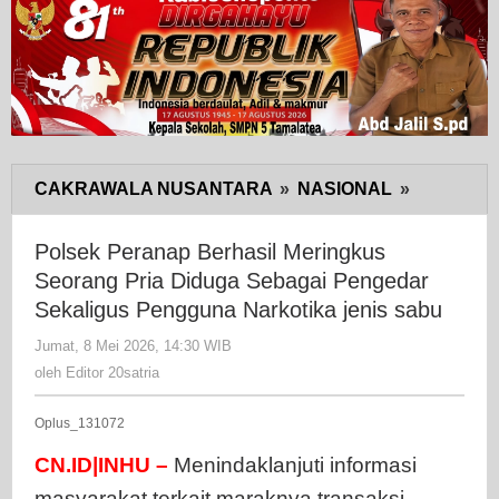
CAKRAWALA NUSANTARA
»
NASIONAL
»
Polsek
Peranap
Berhasil
Polsek Peranap Berhasil Meringkus
Meringku
Seorang Pria Diduga Sebagai Pengedar
Seorang
Sekaligus Pengguna Narkotika jenis sabu
Pria
Jumat, 8 Mei 2026, 14:30 WIB
oleh
Diduga
Editor
oleh
Editor 20satria
Sebagai
20satria
Pengedar
Oplus_131072
Sekaligus
Penggun
CN.ID|INHU –
Menindaklanjuti informasi
Narkotika
masyarakat terkait maraknya transaksi