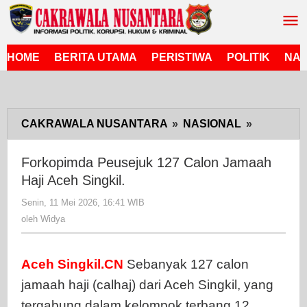
Lewati
ke
konten
HOME
BERITA UTAMA
PERISTIWA
POLITIK
NAS
CAKRAWALA NUSANTARA
»
NASIONAL
»
Forkopim
Peusejuk
127
Forkopimda Peusejuk 127 Calon Jamaah
Calon
Haji Aceh Singkil.
Jamaah
Senin, 11 Mei 2026, 16:41 WIB
oleh
Haji
Widya
oleh
Widya
Aceh
Singkil.
Aceh Singkil.CN
Sebanyak 127 calon
jamaah haji (calhaj) dari Aceh Singkil, yang
tergabung dalam kelompok terbang 12