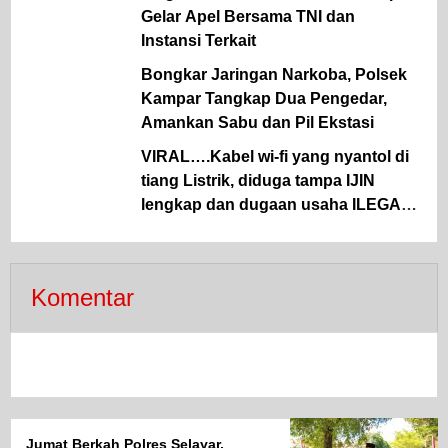
Gelar Apel Bersama TNI dan
Instansi Terkait
Bongkar Jaringan Narkoba, Polsek
Kampar Tangkap Dua Pengedar,
Amankan Sabu dan Pil Ekstasi
VIRAL….Kabel wi-fi yang nyantol di
tiang Listrik, diduga tampa IJIN
lengkap dan dugaan usaha ILEGAL
marak menjamur, , APH diminta
untuk segera TURUN tangan
mengambil sikap tegas.
Komentar
Jumat Berkah Polres Selayar,