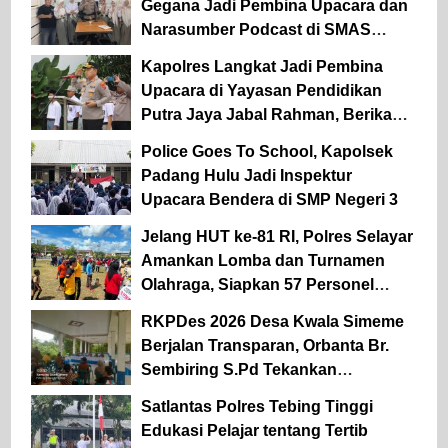
Gegana Jadi Pembina Upacara dan
Narasumber Podcast di SMAS
Dwitunggal
Kapolres Langkat Jadi Pembina
Upacara di Yayasan Pendidikan
Putra Jaya Jabal Rahman, Berikan
Motivasi dan Edukasi Kamtibmas
Police Goes To School, Kapolsek
kepada Pelajar
Padang Hulu Jadi Inspektur
Upacara Bendera di SMP Negeri 3
Jelang HUT ke-81 RI, Polres Selayar
Amankan Lomba dan Turnamen
Olahraga, Siapkan 57 Personel
Kawal Gerak Jalan Pelajar
RKPDes 2026 Desa Kwala Simeme
Berjalan Transparan, Orbanta Br.
Sembiring S.Pd Tekankan
Keterbukaan
Satlantas Polres Tebing Tinggi
Edukasi Pelajar tentang Tertib