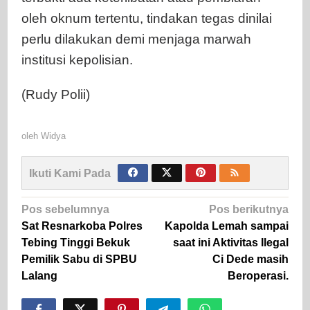
oleh oknum tertentu, tindakan tegas dinilai
perlu dilakukan demi menjaga marwah
institusi kepolisian.
(Rudy Polii)
oleh
Widya
Ikuti Kami Pada
Navigasi
Pos sebelumnya
Pos berikutnya
pos
Sat Resnarkoba Polres
Kapolda Lemah sampai
Tebing Tinggi Bekuk
saat ini Aktivitas Ilegal
Pemilik Sabu di SPBU
Ci Dede masih
Lalang
Beroperasi.