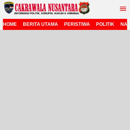
Lewati
ke
konten
HOME
BERITA UTAMA
PERISTIWA
POLITIK
NAS