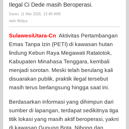
saat
Ilegal Ci Dede masih Beroperasi.
ini
Senin, 11 Mei 2026, 13:48 WIB
oleh
Aktivitas
Widya
oleh
Widya
Ilegal
Ci
SulawesiUtara-Cn
Aktivitas Pertambangan
Dede
masih
Emas Tanpa Izin (PETI) di kawasan hutan
Beroperas
lindung Kebun Raya Megawati Ratatotok,
Kabupaten Minahasa Tenggara, kembali
menjadi sorotan. Meski telah berulang kali
disuarakan publik, praktik ilegal tersebut
masih terus berlangsung hingga saat ini.
Berdasarkan informasi yang dihimpun dari
sumber di lapangan, terdapat sedikitnya tiga
titik lokasi yang masih aktif beroperasi, yakni
di kawasan Gunung Bota, Nibong dan