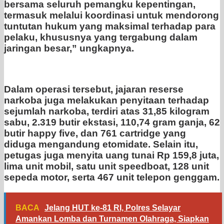
bersama seluruh pemangku kepentingan,
termasuk melalui koordinasi untuk mendorong
tuntutan hukum yang maksimal terhadap para
pelaku, khususnya yang tergabung dalam
jaringan besar,” ungkapnya.
Dalam operasi tersebut, jajaran reserse
narkoba juga melakukan penyitaan terhadap
sejumlah narkoba, terdiri atas 31,85 kilogram
sabu, 2.319 butir ekstasi, 110,74 gram ganja, 62
butir happy five, dan 761 cartridge yang
diduga mengandung etomidate. Selain itu,
petugas juga menyita uang tunai Rp 159,8 juta,
lima unit mobil, satu unit speedboat, 128 unit
sepeda motor, serta 467 unit telepon genggam.
BACA
Jelang HUT ke-81 RI, Polres Selayar
Amankan Lomba dan Turnamen Olahraga, Siapkan