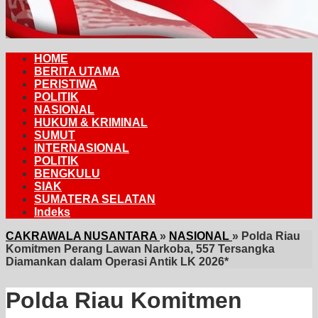
HOME
BERITA UTAMA
PERISTIWA
POLITIK
NASIONAL
HUKUM & KRIMINAL
SUMUT
INTERNASIONAL
POLITIK
BENGKULU
SIAK
SUMATERA SELATAN
Indeks
CAKRAWALA NUSANTARA
»
NASIONAL
»
Polda Riau
Komitmen Perang Lawan Narkoba, 557 Tersangka
Diamankan dalam Operasi Antik LK 2026*
Polda Riau Komitmen