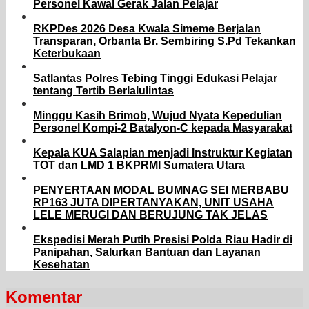
Personel Kawal Gerak Jalan Pelajar
RKPDes 2026 Desa Kwala Simeme Berjalan
Transparan, Orbanta Br. Sembiring S.Pd Tekankan
Keterbukaan
Satlantas Polres Tebing Tinggi Edukasi Pelajar
tentang Tertib Berlalulintas
Minggu Kasih Brimob, Wujud Nyata Kepedulian
Personel Kompi-2 Batalyon-C kepada Masyarakat
Kepala KUA Salapian menjadi Instruktur Kegiatan
TOT dan LMD 1 BKPRMI Sumatera Utara
PENYERTAAN MODAL BUMNAG SEI MERBABU
RP163 JUTA DIPERTANYAKAN, UNIT USAHA
LELE MERUGI DAN BERUJUNG TAK JELAS
Ekspedisi Merah Putih Presisi Polda Riau Hadir di
Panipahan, Salurkan Bantuan dan Layanan
Kesehatan
Komentar