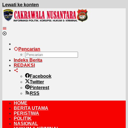
Lewati ke konten
Pencarian
Indeks Berita
REDAKSI
Facebook
Twitter
Pinterest
RSS
HOME
BERITA UTAMA
PERISTIWA
POLITIK
NASIONAL