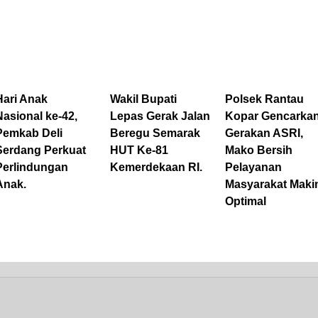
Hari Anak
Wakil Bupati
Polsek Rantau
Nasional ke-42,
Lepas Gerak Jalan
Kopar Gencarka
Pemkab Deli
Beregu Semarak
Gerakan ASRI,
Serdang Perkuat
HUT Ke-81
Mako Bersih
Perlindungan
Kemerdekaan RI.
Pelayanan
Anak.
Masyarakat Maki
Optimal