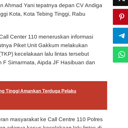
lan Ahmad Yani tepatnya depan CV Andiga
nggi Kota, Kota Tebing Tinggi, Rabu
 Call Center 110 meneruskan informasi
utnya Piket Unit Gakkum melakukan
KP) kecelakaan lalu lintas tersebut
n F Simarmata, Aipda JF Hasibuan dan
bing Tinggi Amankan Terduga Pelaku
poran masyarakat ke Call Centre 110 Polres
ng adanya kasus kecelakaan lalu lintas di