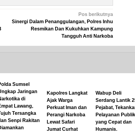
Pos berikutnya
Sinergi Dalam Penanggulangan, Polres Inhu
8
Resmikan Dan Kukuhkan Kampung
Tangguh Anti Narkoba
Polda Sumsel
Ungkap Jaringan
Kapolres Langkat
Wabup Deli
Narkotika di
Ajak Warga
Serdang Lantik 2
Empat Lawang,
Perkuat Iman dan
Pejabat, Tekanka
Tujuh Tersangka
Perangi Narkoba
Pelayanan Publi
dan Senpi Rakitan
Lewat Safari
yang Cepat dan
Diamankan
Jumat Curhat
Humanis.