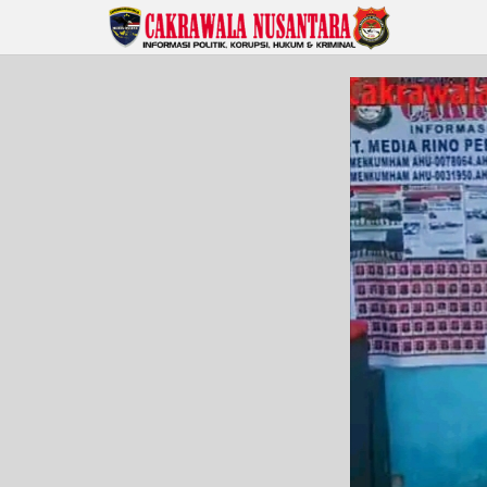
Lewati
ke
konten