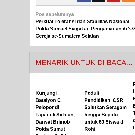
Navigasi
Pos sebelumnya
pos
Perkuat Toleransi dan Stabilitas Nasional,
Polda Sumsel Siagakan Pengamanan di 37
Gereja se-Sumatera Selatan
MENARIK UNTUK DI BACA...
Kunjungi
Peduli
Batalyon C
Pendidikan, CSR
Pelopor di
Salurkan Seragam
Tapanuli Selatan,
hingga Sepatu
Dansat Brimob
untuk 60 Siswa di
Polda Sumut
Rohil