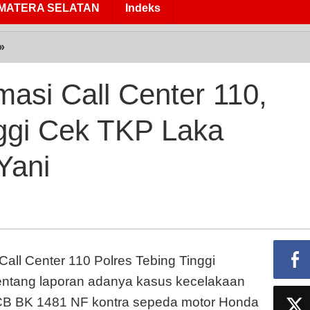
MATERA SELATAN
Indeks
»
Tindaklanjut
Informasi
Call
rmasi Call Center 110,
Center
110,
nggi Cek TKP Laka
Polres
Tebing
Yani
Tinggi
Cek
TKP
Laka
Lantas
di
Call Center 110 Polres Tebing Tinggi
Ahmad
Yani
tentang laporan adanya kasus kecelakaan
a CB BK 1481 NF kontra sepeda motor Honda