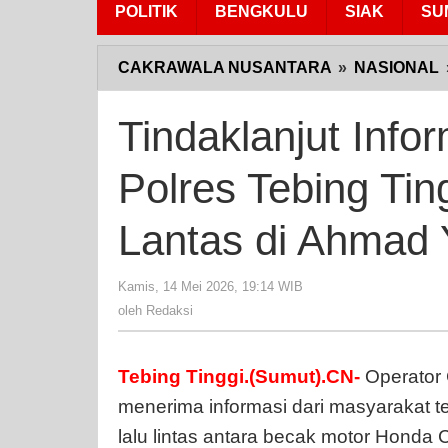
POLITIK
BENGKULU
SIAK
SU
CAKRAWALA NUSANTARA
»
NASIONAL
Tindaklanjut Info
Polres Tebing Ti
Lantas di Ahmad 
Kamis, 14 Mei 2026, 19:14 WIB
oleh
Redaksi
oleh
Redaksi
Tebing Tinggi.(Sumut).CN-
Operator 
menerima informasi dari masyarakat 
lalu lintas antara becak motor Hond