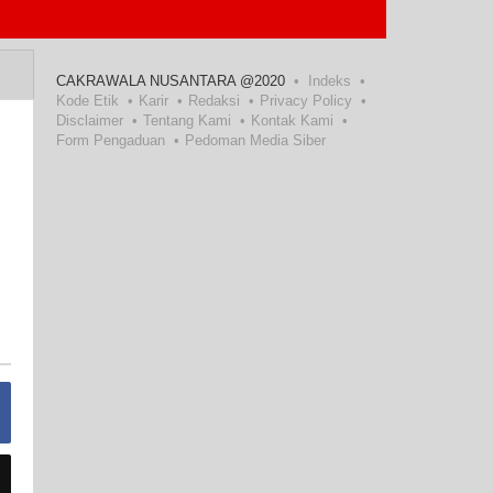
CAKRAWALA NUSANTARA @2020
Indeks
Kode Etik
Karir
Redaksi
Privacy Policy
Disclaimer
Tentang Kami
Kontak Kami
Form Pengaduan
Pedoman Media Siber