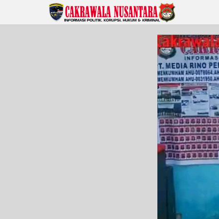
Lewati
ke
konten