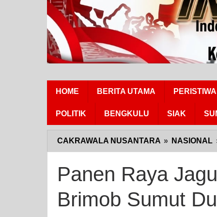
HOME
BERITA UTAMA
PERISTIWA
POLITIK
BENGKULU
SIAK
SU
CAKRAWALA NUSANTARA
»
NASIONAL
Panen Raya Jagun
Brimob Sumut Duk