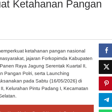
uat Ketahanan Pangan
Sumut
Dukung
Sinergi
Polri
dan
Pemerintah
Perkuat
Ketahanan
emperkuat ketahanan pangan nasional
Pangan
Nasional
masyarakat, jajaran Forkopimda Kabupaten
 Panen Raya Jagung Serentak Kuartal II,
 Pangan Polri, serta Launching
aksanakan pada Sabtu (16/05/2026) di
I, Kelurahan Pintu Padang I, Kecamatan
Selatan.