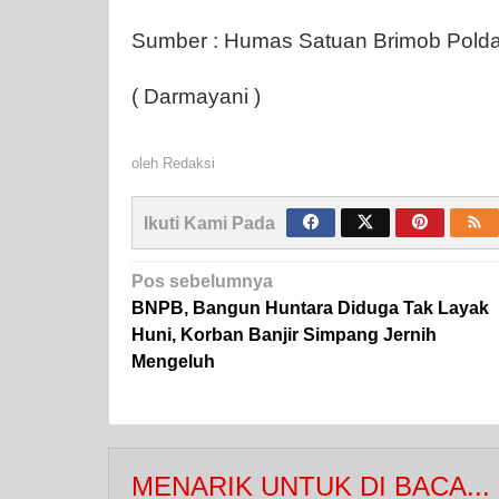
Sumber : Humas Satuan Brimob Polda
( Darmayani )
oleh
Redaksi
Ikuti Kami Pada
Navigasi
Pos sebelumnya
pos
BNPB, Bangun Huntara Diduga Tak Layak
Huni, Korban Banjir Simpang Jernih
Mengeluh
MENARIK UNTUK DI BACA...