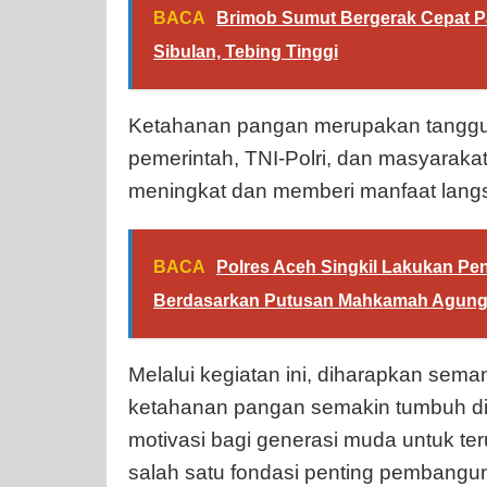
BACA
Brimob Sumut Bergerak Cepat 
Sibulan, Tebing Tinggi
Ketahanan pangan merupakan tanggung
pemerintah, TNI-Polri, dan masyarakat
meningkat dan memberi manfaat langs
BACA
Polres Aceh Singkil Lakukan P
Berdasarkan Putusan Mahkamah Agung
Melalui kegiatan ini, diharapkan se
ketahanan pangan semakin tumbuh di 
motivasi bagi generasi muda untuk te
salah satu fondasi penting pembangu