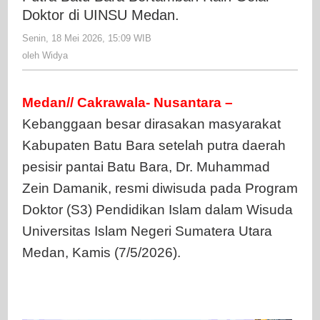
Bertamba
Doktor di UINSU Medan.
Raih
Senin, 18 Mei 2026, 15:09 WIB
oleh
Gelar
Widya
oleh
Widya
Doktor
di
UINSU
Medan// Cakrawala- Nusantara –
Medan.
Kebanggaan besar dirasakan masyarakat
Kabupaten Batu Bara setelah putra daerah
pesisir pantai Batu Bara, Dr. Muhammad
Zein Damanik, resmi diwisuda pada Program
Doktor (S3) Pendidikan Islam dalam Wisuda
Universitas Islam Negeri Sumatera Utara
Medan, Kamis (7/5/2026).