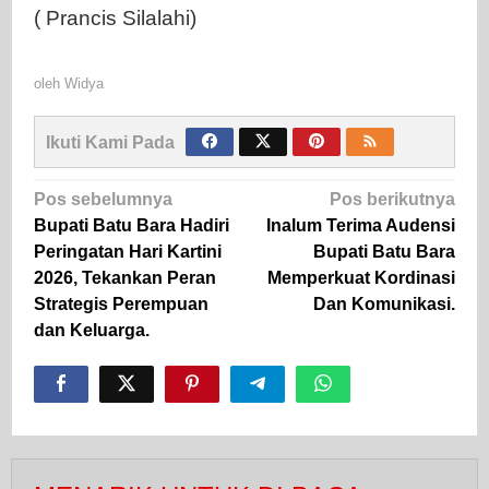
( Prancis Silalahi)
oleh
Widya
Ikuti Kami Pada
Navigasi
Pos sebelumnya
Pos berikutnya
pos
Bupati Batu Bara Hadiri
Inalum Terima Audensi
Peringatan Hari Kartini
Bupati Batu Bara
2026, Tekankan Peran
Memperkuat Kordinasi
Strategis Perempuan
Dan Komunikasi.
dan Keluarga.