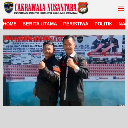
Lewati
ke
konten
HOME
BERITA UTAMA
PERISTIWA
POLITIK
NAS