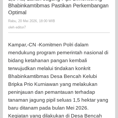
Jagung
Bhabinkamtibmas Pastikan Perkembangan
Pipil
Optimal
Dimonitor
Rabu, 20 Mei 2026, 18:00 WIB
oleh
-
editor7
oleh
editor7
Bhabinka
Pastikan
Perkemb
Kampar,-CN -Komitmen Polri dalam
Optimal
mendukung program pemerintah nasional di
bidang ketahanan pangan kembali
terwujudkan melalui tindakan konkrit
Bhabinkamtibmas Desa Bencah Kelubi
Bripka Prio Kurniawan yang melakukan
peninjauan dan pemantauan terhadap
tanaman jagung pipil seluas 1,5 hektar yang
baru ditanam pada bulan Mei 2026.
Kegiatan yang dilakukan di Desa Bencah