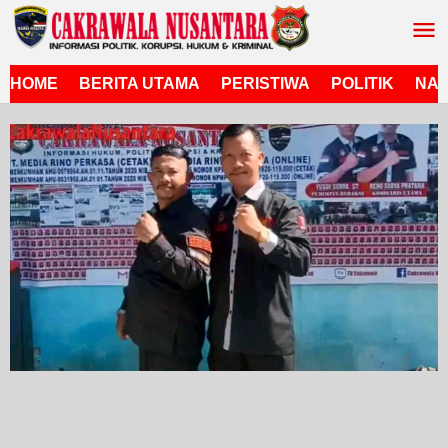
Lewati
ke
konten
HOME
BERITA UTAMA
PERISTIWA
POLITIK
NAS