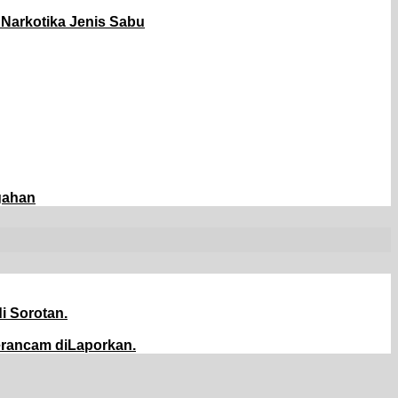
Narkotika Jenis Sabu
gahan
i Sorotan.
erancam diLaporkan.