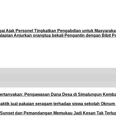
rgai Ajak Personel Tingkatkan Pengabdian untuk Masyaraka
apian Anjurkan orangtua bekali Pengantin dengan Bibit 
ertanyakan: Pengawasan Dana Desa di Simalungun Kembali
raktik jual pakaian seragam terhadap siswa sekolah Oknum
a, Sunset dan Pemandangan Memukau Jadi Kesan Tak Terlu