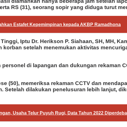
sil diamankan hanya beberapa jam setelah lapora
rta RS (31), seorang sopir yang diduga turut m
erahkan Estafet Kepemimpinan kepada AKBP Ramadhona
 Tinggi, Iptu Dr. Herikson P. Siahaan, SH, MH, 
ran korban setelah menemukan aktivitas mencur
n personel di lapangan dan dukungan rekaman CC
yese (50), memeriksa rekaman CCTV dan mendapat
. Setelah dilakukan penelusuran lebih lanjut, di
gan, Usaha Telur Puyuh Rugi, Data Tahun 2022 Diperdeba