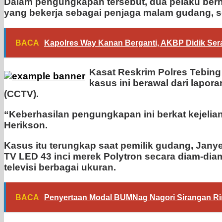
Dalam pengungkapan tersebut, dua pelaku berha
yang bekerja sebagai penjaga malam gudang, se
BACA
Kapolres Way Kanan Berganti, AKBP Didik S
Kasat Reskrim Polres Tebing
kasus ini berawal dari lapo
(CCTV).
“Keberhasilan pengungkapan ini berkat kejelia
Herikson.
Kasus itu terungkap saat pemilik gudang, Jan
TV LED 43 inci merek Polytron secara diam-diam
televisi berbagai ukuran.
BACA
Penyertaan Modal BUMNag Nagori Sirangan Rin