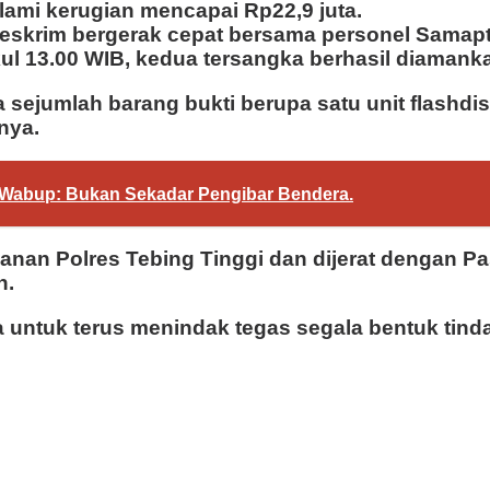
alami kerugian mencapai Rp22,9 juta.
 Reskrim bergerak cepat bersama personel Sama
ul 13.00 WIB, kedua tersangka berhasil diamank
 sejumlah barang bukti berupa satu unit flashdi
nya.
t, Wabup: Bukan Sekadar Pengibar Bendera.
hanan Polres Tebing Tinggi dan dijerat dengan
n.
untuk terus menindak tegas segala bentuk tind