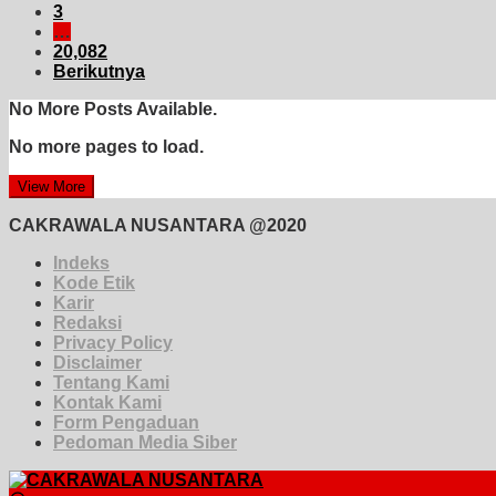
3
…
20,082
Berikutnya
No More Posts Available.
No more pages to load.
View More
CAKRAWALA NUSANTARA @2020
Indeks
Kode Etik
Karir
Redaksi
Privacy Policy
Disclaimer
Tentang Kami
Kontak Kami
Form Pengaduan
Pedoman Media Siber