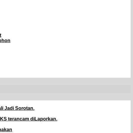
t
Pohon
 Jadi Sorotan.
 KS terancam diLaporkan.
pakan