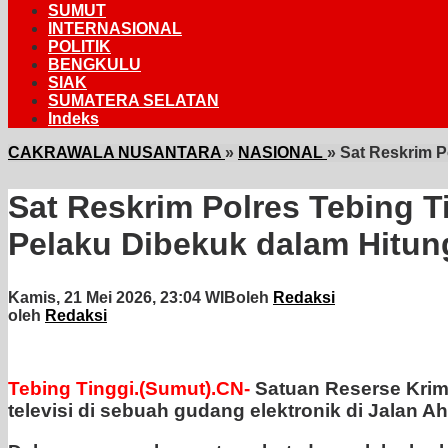
SUMUT
INTERNASIONAL
POLITIK
BENGKULU
SIAK
SUMATERA SELATAN
Indeks
CAKRAWALA NUSANTARA
»
NASIONAL
»
Sat Reskrim P
Sat Reskrim Polres Tebing 
Pelaku Dibekuk dalam Hitu
Kamis, 21 Mei 2026, 23:04 WIB
oleh
Redaksi
oleh
Redaksi
Tebing Tinggi.(Sumut).CN-
Satuan Reserse Krim
televisi di sebuah gudang elektronik di Jalan Ah