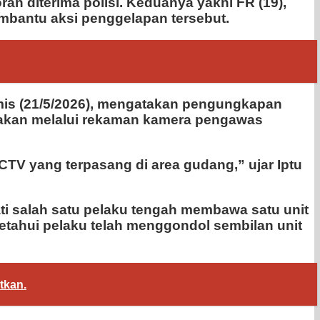
n diterima polisi. Keduanya yakni FR (19),
embantu aksi penggelapan tersebut.
Kamis (21/5/2026), mengatakan pengungkapan
igakan melalui rekaman kamera pengawas
TV yang terpasang di area gudang,” ujar Iptu
i salah satu pelaku tengah membawa satu unit
ketahui pelaku telah menggondol sembilan unit
tkan.