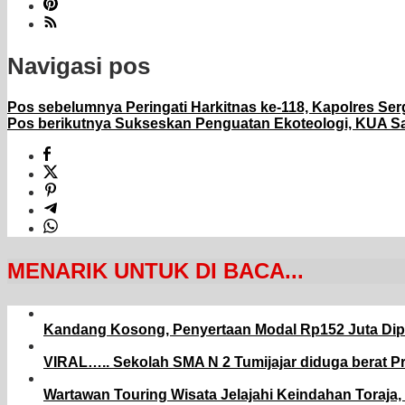
Navigasi pos
Pos sebelumnya
Peringati Harkitnas ke-118, Kapolres Se
Pos berikutnya
Sukseskan Penguatan Ekoteologi, KUA Sal
MENARIK UNTUK DI BACA...
Kandang Kosong, Penyertaan Modal Rp152 Juta Dip
VIRAL….. Sekolah SMA N 2 Tumijajar diduga berat P
Wartawan Touring Wisata Jelajahi Keindahan Toraj