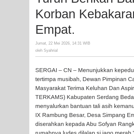
Turun
Korban Kebakara
Berika
Bantu
Empat.
Tali
Asih
Kepad
Jumat, 22 Mei 2026, 14:31 WIB
oleh
Syahrial
Korba
oleh
Syahrial
Kebak
di
SERGAI – CN – Menunjukkan kepeduli
Desa
tertimpa musibah, Dewan Pimpinan 
Simpa
Empat.
Masyarakat Terima Keluhan Dan Aspi
TERKAMS) Kabupaten Serdang Bedaga
menyalurkan bantuan tali asih keman
IX Rambung Besar, Desa Simpang Em
diserahkan kepada Abu Sofyan Rangkut
rumahnya ludes dilalap si jago merah,