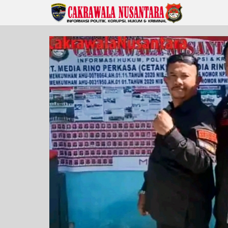
Lewati
ke
konten