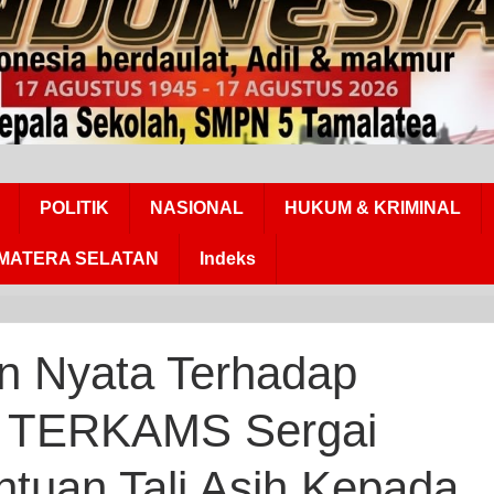
POLITIK
NASIONAL
HUKUM & KRIMINAL
MATERA SELATAN
Indeks
k
lian
n Nyata Terhadap
dap
M TERKAMS Sergai
akat,
AMS
ntuan Tali Asih Kepada