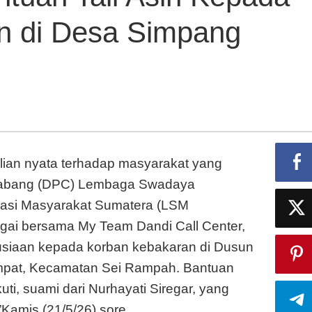
n di Desa Simpang
n
an
a
n
aran
an nyata terhadap masyarakat yang
Cabang (DPC) Lembaga Swadaya
ng
rasi Masyarakat Sumatera (LSM
i bersama My Team Dandi Call Center,
usiaan kepada korban kebakaran di Dusun
pat, Kecamatan Sei Rampah. Bantuan
i, suami dari Nurhayati Siregar, yang
”Kamis (21/5/26) sore.