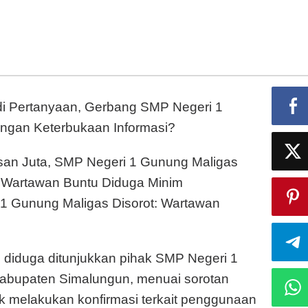
Gunung
Maligas
Disorot:
Gerbang
Terkunci,
Wartawan
i Pertanyaan, Gerbang SMP Negeri 1
Sulit
Konfirmasi.
engan Keterbukaan Informasi?
san Juta, SMP Negeri 1 Gunung Maligas
si Wartawan Buntu Diduga Minim
1 Gunung Maligas Disorot: Wartawan
g diduga ditunjukkan pihak SMP Negeri 1
abupaten Simalungun, menuai sorotan
k melakukan konfirmasi terkait penggunaan