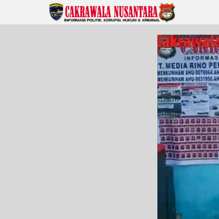
Lewati
ke
konten