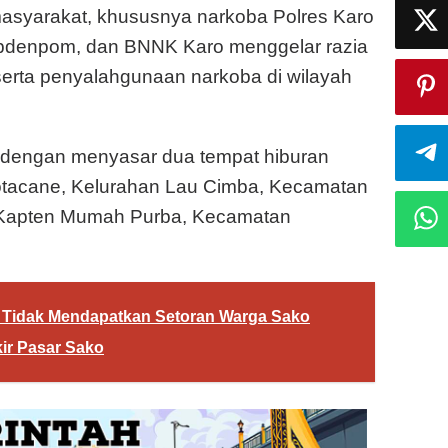
asyarakat, khususnya narkoba Polres Karo
bdenpom, dan BNNK Karo menggelar razia
rta penyalahgunaan narkoba di wilayah
B dengan menyasar dua tempat hiburan
otacane, Kelurahan Lau Cimba, Kecamatan
 Kapten Mumah Purba, Kecamatan
 Tidak Mendapatkan Setoran Warga Sako
ir Pasar Sako