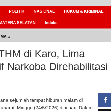
POLITIK
NASIONAL
HUKUM & KRIMINAL
MATERA SELATAN
Indeks
AMA
»
Razia
Gabungan
THM
THM di Karo, Lima
di
Karo,
f Narkoba Direhabilitasi
Lima
Pengunjung
Positif
Narkoba
Direhabilitasi
na sejumlah tempat hiburan malam di
parat, Minggu (24/5/2026) dini hari. Dalam