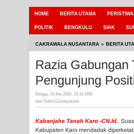
HOME
BERITA UTAMA
PERISTIWA
POLITIK
BENGKULU
SIAK
SU
CAKRAWALA NUSANTARA
»
BERITA UT
Razia Gabungan 
Pengunjung Positi
Minggu, 24 Mei 2026, 22:41 WIB
oleh
Editor111hidayatuloh
oleh
Editor111hidayatuloh
Kabanjahe
Tanah
Karo
-CN.Id.
Suasa
Kabupaten Karo mendadak diperketat a