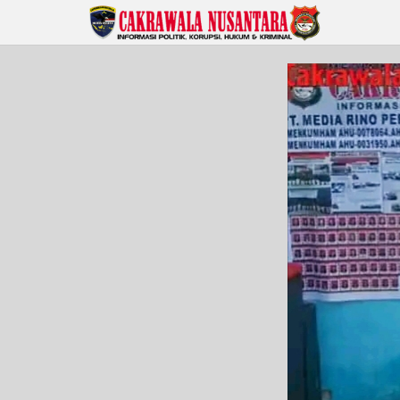
Lewati
ke
konten