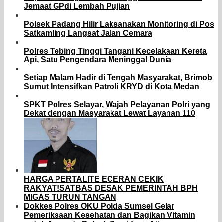
Jemaat GPdi Lembah Pujian
Polsek Padang Hilir Laksanakan Monitoring di Pos
Satkamling Langsat Jalan Cemara
Polres Tebing Tinggi Tangani Kecelakaan Kereta
Api, Satu Pengendara Meninggal Dunia
Setiap Malam Hadir di Tengah Masyarakat, Brimob
Sumut Intensifkan Patroli KRYD di Kota Medan
SPKT Polres Selayar, Wajah Pelayanan Polri yang
Dekat dengan Masyarakat Lewat Layanan 110
HARGA PERTALITE ECERAN CEKIK
RAKYAT!SATBAS DESAK PEMERINTAH BPH
MIGAS TURUN TANGAN
Dokkes Polres OKU Polda Sumsel Gelar
Pemeriksaan Kesehatan dan Bagikan Vitamin