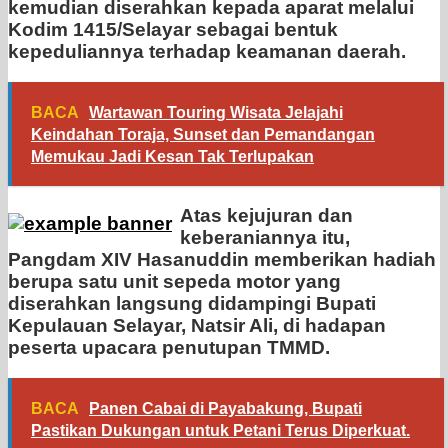
kemudian diserahkan kepada aparat melalui
Kodim 1415/Selayar sebagai bentuk
kepeduliannya terhadap keamanan daerah.
BACA
Wartawan Touring Wisata Jelajahi
Keindahan Toraja, Sunset dan Pemandangan
Memukau Jadi Kesan Tak Terlupakan
Atas kejujuran dan
keberaniannya itu,
Pangdam XIV Hasanuddin memberikan hadiah
berupa satu unit sepeda motor yang
diserahkan langsung didampingi Bupati
Kepulauan Selayar, Natsir Ali, di hadapan
peserta upacara penutupan TMMD.
BACA
Panen Cabai di Payabakung, Bupati
Pastikan Dukungan untuk Petani Terus Diperkuat.