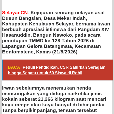
Selayar.CN-
Kejujuran seorang nelayan asal
Dusun Bangsian, Desa Mekar Indah,
Kabupaten Kepulauan Selayar, bernama Irwan
berbuah apresiasi istimewa dari Pangdam XIV
Hasanuddin, Bangun Nawoko, pada acara
penutupan TMMD ke-128 Tahun 2026 di
Lapangan Gelora Batangmata, Kecamatan
Bontomatene, Kamis (21/5/2026).
BACA
Peduli Pendidikan, CSR Salurkan Seragam
hingga Sepatu untuk 60 Siswa di Rohil
Irwan sebelumnya menemukan benda
mencurigakan yang diduga narkotika jenis
kokain seberat 21,266 kilogram saat mencari
kayu rampe atau kayu hanyut di bibir pantai.
Tanpa berpikir panjang, temuan tersebut