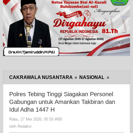
CAKRAWALA NUSANTARA
»
NASIONAL
»
Polres
Tebing
Tinggi
Polres Tebing Tinggi Siagakan Personel
Siagakan
Gabungan untuk Amankan Takbiran dan
Personel
Idul Adha 1447 H
Gabunga
Rabu, 27 Mei 2026, 05:55 WIB
oleh
untuk
Redaksi
oleh
Redaksi
Amankan