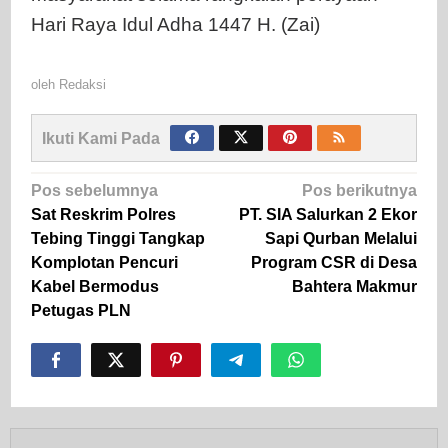
Hari Raya Idul Adha 1447 H. (Zai)
oleh
Redaksi
Ikuti Kami Pada
Navigasi
Pos sebelumnya
Pos berikutnya
pos
Sat Reskrim Polres
PT. SIA Salurkan 2 Ekor
Tebing Tinggi Tangkap
Sapi Qurban Melalui
Komplotan Pencuri
Program CSR di Desa
Kabel Bermodus
Bahtera Makmur
Petugas PLN