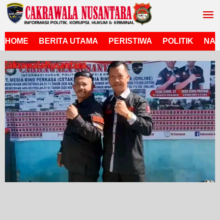
Lewati
ke
konten
HOME
BERITA UTAMA
PERISTIWA
POLITIK
NAS