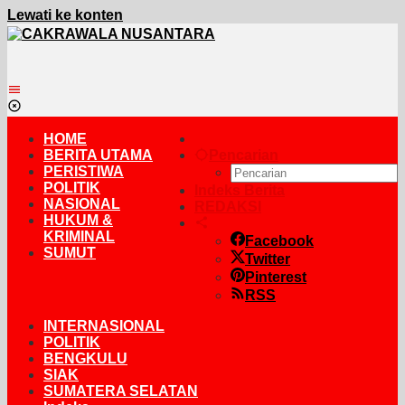
Lewati ke konten
HOME
BERITA UTAMA
Pencarian
PERISTIWA
POLITIK
Indeks Berita
NASIONAL
REDAKSI
HUKUM &
KRIMINAL
Facebook
SUMUT
Twitter
Pinterest
RSS
INTERNASIONAL
POLITIK
BENGKULU
SIAK
SUMATERA SELATAN