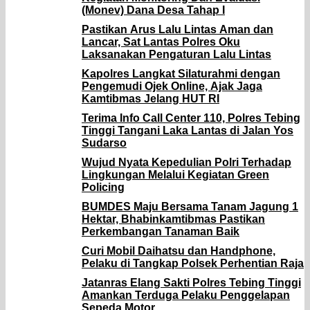
(Monev) Dana Desa Tahap I
Pastikan Arus Lalu Lintas Aman dan
Lancar, Sat Lantas Polres Oku
Laksanakan Pengaturan Lalu Lintas
Kapolres Langkat Silaturahmi dengan
Pengemudi Ojek Online, Ajak Jaga
Kamtibmas Jelang HUT RI
Terima Info Call Center 110, Polres Tebing
Tinggi Tangani Laka Lantas di Jalan Yos
Sudarso
Wujud Nyata Kepedulian Polri Terhadap
Lingkungan Melalui Kegiatan Green
Policing
BUMDES Maju Bersama Tanam Jagung 1
Hektar, Bhabinkamtibmas Pastikan
Perkembangan Tanaman Baik
Curi Mobil Daihatsu dan Handphone,
Pelaku di Tangkap Polsek Perhentian Raja
Jatanras Elang Sakti Polres Tebing Tinggi
Amankan Terduga Pelaku Penggelapan
Sepeda Motor