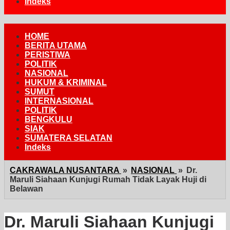
Indeks
HOME
BERITA UTAMA
PERISTIWA
POLITIK
NASIONAL
HUKUM & KRIMINAL
SUMUT
INTERNASIONAL
POLITIK
BENGKULU
SIAK
SUMATERA SELATAN
Indeks
CAKRAWALA NUSANTARA
»
NASIONAL
»
Dr.
Maruli Siahaan Kunjugi Rumah Tidak Layak Huji di
Belawan
Dr. Maruli Siahaan Kunjugi