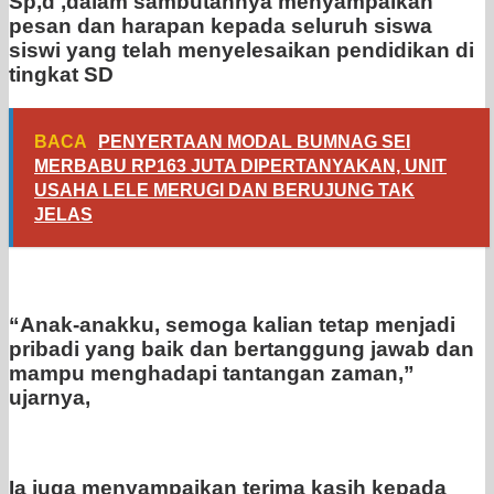
Sp,d ,dalam sambutannya menyampaikan
pesan dan harapan kepada seluruh siswa
siswi yang telah menyelesaikan pendidikan di
tingkat SD
BACA
PENYERTAAN MODAL BUMNAG SEI
MERBABU RP163 JUTA DIPERTANYAKAN, UNIT
USAHA LELE MERUGI DAN BERUJUNG TAK
JELAS
“Anak-anakku, semoga kalian tetap menjadi
pribadi yang baik dan bertanggung jawab dan
mampu menghadapi tantangan zaman,”
ujarnya,
Ia juga menyampaikan terima kasih kepada