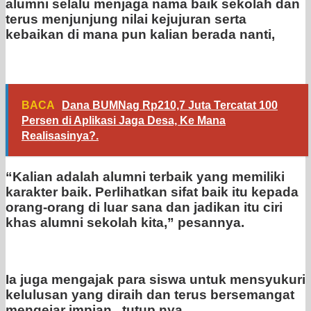
alumni selalu menjaga nama baik sekolah dan
terus menjunjung nilai kejujuran serta
kebaikan di mana pun kalian berada nanti,
BACA
Dana BUMNag Rp210,7 Juta Tercatat 100
Persen di Aplikasi Jaga Desa, Ke Mana
Realisasinya?.
“Kalian adalah alumni terbaik yang memiliki
karakter baik. Perlihatkan sifat baik itu kepada
orang-orang di luar sana dan jadikan itu ciri
khas alumni sekolah kita,” pesannya.
Ia juga mengajak para siswa untuk mensyukuri
kelulusan yang diraih dan terus bersemangat
mengejar impian,, tutup nya