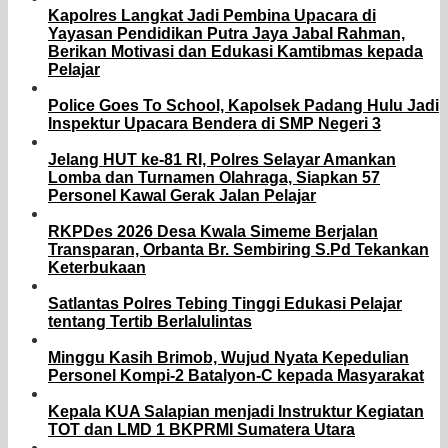
Kapolres Langkat Jadi Pembina Upacara di
Yayasan Pendidikan Putra Jaya Jabal Rahman,
Berikan Motivasi dan Edukasi Kamtibmas kepada
Pelajar
Police Goes To School, Kapolsek Padang Hulu Jadi
Inspektur Upacara Bendera di SMP Negeri 3
Jelang HUT ke-81 RI, Polres Selayar Amankan
Lomba dan Turnamen Olahraga, Siapkan 57
Personel Kawal Gerak Jalan Pelajar
RKPDes 2026 Desa Kwala Simeme Berjalan
Transparan, Orbanta Br. Sembiring S.Pd Tekankan
Keterbukaan
Satlantas Polres Tebing Tinggi Edukasi Pelajar
tentang Tertib Berlalulintas
Minggu Kasih Brimob, Wujud Nyata Kepedulian
Personel Kompi-2 Batalyon-C kepada Masyarakat
Kepala KUA Salapian menjadi Instruktur Kegiatan
TOT dan LMD 1 BKPRMI Sumatera Utara