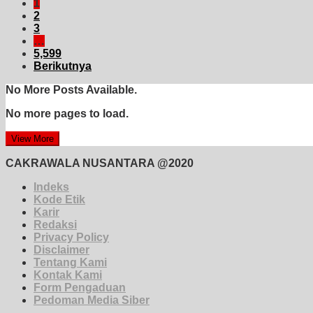
1
2
3
…
5,599
Berikutnya
No More Posts Available.
No more pages to load.
View More
CAKRAWALA NUSANTARA @2020
Indeks
Kode Etik
Karir
Redaksi
Privacy Policy
Disclaimer
Tentang Kami
Kontak Kami
Form Pengaduan
Pedoman Media Siber