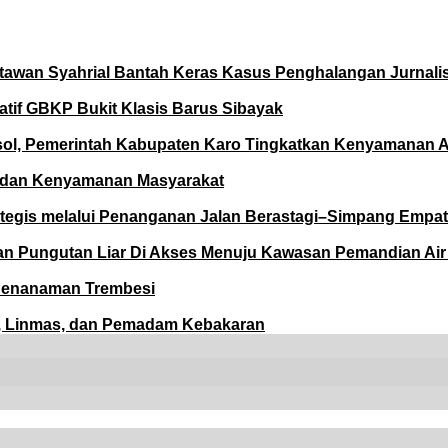
tawan Syahrial Bantah Keras Kasus Penghalangan Jurnali
if GBKP Bukit Klasis Barus Sibayak
ol, Pemerintah Kabupaten Karo Tingkatkan Kenyamanan A
a dan Kenyamanan Masyarakat
tegis melalui Penanganan Jalan Berastagi–Simpang Empat
gaan Pungutan Liar Di Akses Menuju Kawasan Pemandian A
Penanaman Trembesi
P, Linmas, dan Pemadam Kebakaran