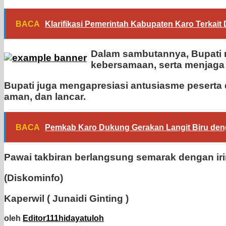
BACA
Klarifikasi Pemerintah Kabupaten Karo Terka
Dalam sambutannya, Bupati 
kebersamaan, serta menjaga
Bupati juga mengapresiasi antusiasme peserta 
aman, dan lancar.
BACA
Pemkab Karo Dukung Gerakan Langit Biru de
Pawai takbiran berlangsung semarak dengan iri
(Diskominfo)
Kaperwil ( Junaidi Ginting )
oleh
Editor111hidayatuloh