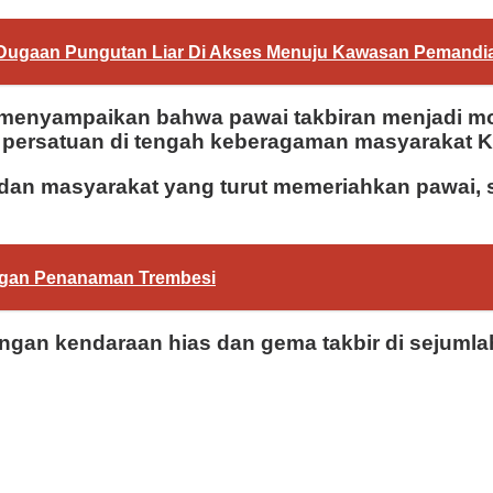
it Dugaan Pungutan Liar Di Akses Menuju Kawasan Pemand
menyampaikan bahwa pawai takbiran menjadi m
 persatuan di tengah keberagaman masyarakat K
dan masyarakat yang turut memeriahkan pawai, se
ngan Penanaman Trembesi
ngan kendaraan hias dan gema takbir di sejumlah