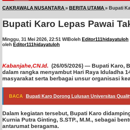
CAKRAWALA NUSANTARA
»
BERITA UTAMA
»
Bupati Ka
Bupati Karo Lepas Pawai Tak
Minggu, 31 Mei 2026, 22:51 WIB
oleh
Editor111hidayatuloh
oleh
Editor111hidayatuloh
Kabanjahe,CN.Id.
(26/05/2026) — Bupati Karo, Br
dalam rangka menyambut Hari Raya Iduladha 144
masyarakat serta berbagai unsur organisasi k
BACA
Bupati Karo Dorong Lulusan Universitas Quality
Dalam kegiatan tersebut, Bupati Karo didamping
Kurnia Putra Ginting, S.STP., M.M., sebagai b
antarumat beragama.