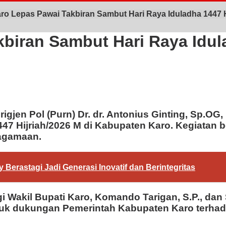
ro Lepas Pawai Takbiran Sambut Hari Raya Iduladha 1447 H
biran Sambut Hari Raya Idula
igjen Pol (Purn) Dr. dr. Antonius Ginting, Sp.OG
7 Hijriah/2026 M di Kabupaten Karo. Kegiatan b
eagamaan.
 Berastagi Jadi Generasi Inovatif dan Berintegritas
i Wakil Bupati Karo, Komando Tarigan, S.P., dan
entuk dukungan Pemerintah Kabupaten Karo terha