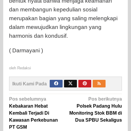
bentuk nyata bahwa menjaga keamanan
dan membangun kepedulian sosial
merupakan bagian yang saling melengkapi
dalam mewujudkan lingkungan yang
harmonis dan kondusif.
( Darmayani )
oleh
Redaksi
Ikuti Kami Pada
Navigasi
Pos sebelumnya
Pos berikutnya
pos
Kebakaran Hebat
Polsek Padang Hulu
Kembali Terjadi Di
Monitoring Stok BBM di
Kawasan Perkebunan
Dua SPBU Sekaligus
PT GSM