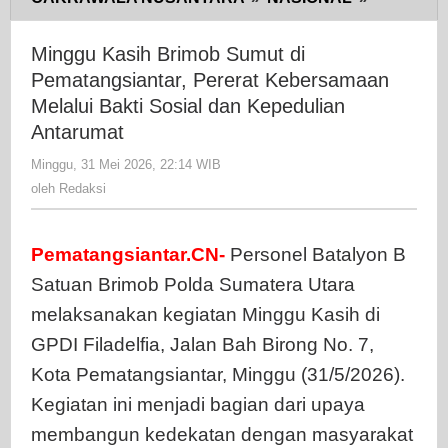
Kasih
Brimob
Minggu Kasih Brimob Sumut di
Sumut
Pematangsiantar, Pererat Kebersamaan
di
Melalui Bakti Sosial dan Kepedulian
Pematangs
Antarumat
Pererat
Minggu, 31 Mei 2026, 22:14 WIB
oleh
Kebersa
Redaksi
oleh
Redaksi
Melalui
Bakti
Sosial
Pematangsiantar.CN-
Personel Batalyon B
dan
Satuan Brimob Polda Sumatera Utara
Kepeduli
Antaruma
melaksanakan kegiatan Minggu Kasih di
GPDI Filadelfia, Jalan Bah Birong No. 7,
Kota Pematangsiantar, Minggu (31/5/2026).
Kegiatan ini menjadi bagian dari upaya
membangun kedekatan dengan masyarakat