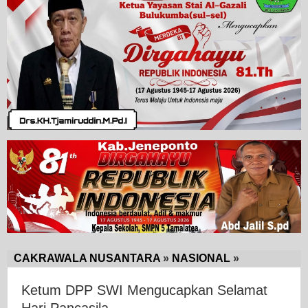
CAKRAWALA NUSANTARA
»
NASIONAL
»
Ketum
DPP
Ketum DPP SWI Mengucapkan Selamat
SWI
Hari Pancasila.
Mengucapka