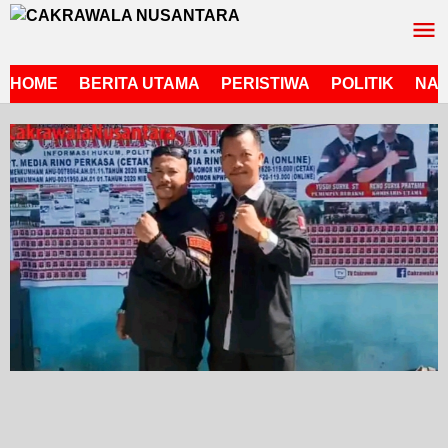
Lewati
ke
konten
HOME
BERITA UTAMA
PERISTIWA
POLITIK
NAS