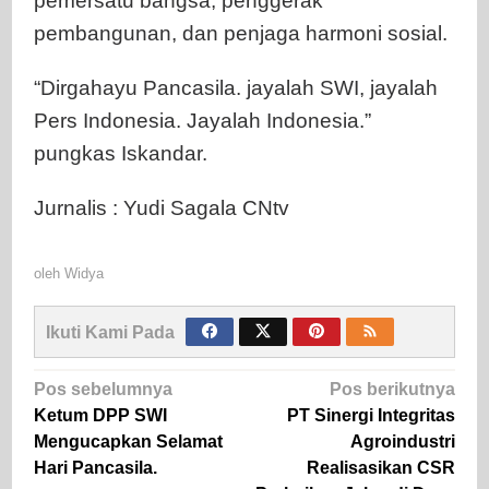
pemersatu bangsa, penggerak
pembangunan, dan penjaga harmoni sosial.
“Dirgahayu Pancasila. jayalah SWI, jayalah
Pers Indonesia. Jayalah Indonesia.”
pungkas Iskandar.
Jurnalis : Yudi Sagala CNtv
oleh
Widya
Ikuti Kami Pada
Navigasi
Pos sebelumnya
Pos berikutnya
pos
Ketum DPP SWI
PT Sinergi Integritas
Mengucapkan Selamat
Agroindustri
Hari Pancasila.
Realisasikan CSR