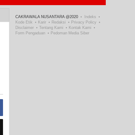
CAKRAWALA NUSANTARA @2020
Indeks
Kode Etik
Karir
Redaksi
Privacy Policy
Disclaimer
Tentang Kami
Kontak Kami
Form Pengaduan
Pedoman Media Siber