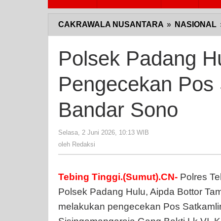
CAKRAWALA NUSANTARA
»
NASIONAL
Polsek Padang H
Pengecekan Pos S
Bandar Sono
Selasa, 2 Juni 2026, 10:13 WIB
oleh
Redaksi
oleh
Redaksi
Tebing Tinggi.(Sumut).CN-
Polres Te
Polsek Padang Hulu, Aipda Bottor Ta
melakukan pengecekan Pos Satkamlin