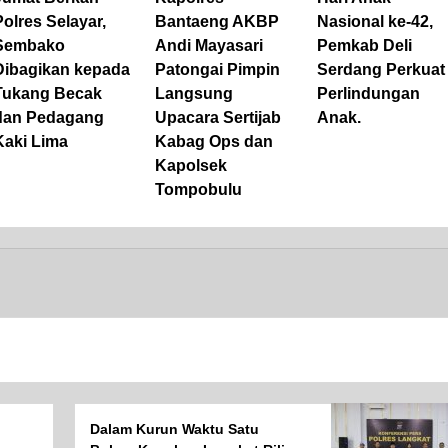
Polres Selayar,
Bantaeng AKBP
Nasional ke-42,
Sembako
Andi Mayasari
Pemkab Deli
Dibagikan kepada
Patongai Pimpin
Serdang Perkuat
Tukang Becak
Langsung
Perlindungan
dan Pedagang
Upacara Sertijab
Anak.
Kaki Lima
Kabag Ops dan
Kapolsek
Tompobulu
Dalam Kurun Waktu Satu