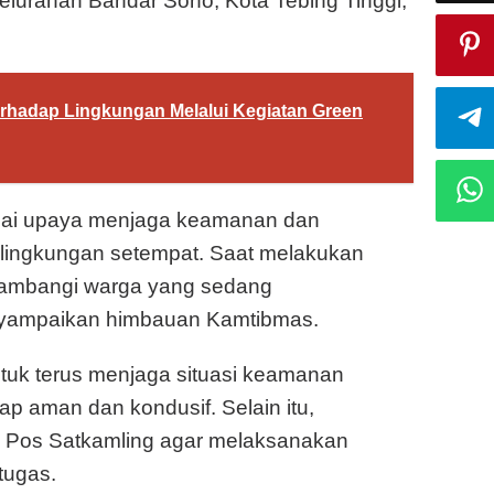
elurahan Bandar Sono, Kota Tebing Tinggi,
erhadap Lingkungan Melalui Kegiatan Green
agai upaya menjaga keamanan dan
 lingkungan setempat. Saat melakukan
ambangi warga yang sedang
yampaikan himbauan Kamtibmas.
tuk terus menjaga situasi keamanan
ap aman dan kondusif. Selain itu,
i Pos Satkamling agar melaksanakan
tugas.