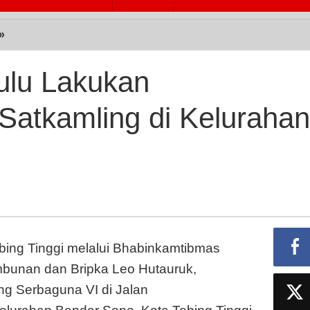
»
Polsek
Padang
Hulu
ulu Lakukan
Lakukan
Pengecekan
atkamling di Kelurahan
Pos
Satkamling
di
Kelurahan
Bandar
Sono
bing Tinggi melalui Bhabinkamtibmas
mbunan dan Bripka Leo Hutauruk,
g Serbaguna VI di Jalan