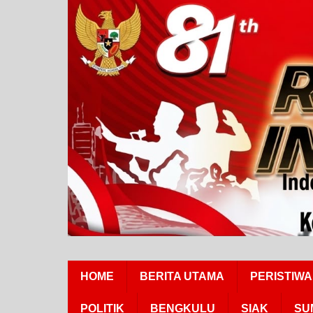
HOME
BERITA UTAMA
PERISTIWA
POLITIK
BENGKULU
SIAK
SU