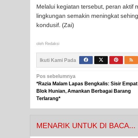
Melalui kegiatan tersebut, peran akt
lingkungan semakin meningkat sehing
kondusif. (Zai)
oleh
Redaksi
Ikuti Kami Pada
Navigasi
Pos sebelumnya
pos
*Razia Malam Lapas Bengkalis: Sisir Empat
Blok Hunian, Amankan Berbagai Barang
Terlarang*
MENARIK UNTUK DI BACA...