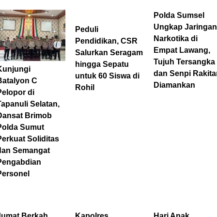
Polda Sumsel
Ungkap Jaringan
Peduli
Narkotika di
Pendidikan, CSR
Empat Lawang,
Salurkan Seragam
Tujuh Tersangka
hingga Sepatu
Kunjungi
dan Senpi Rakita
untuk 60 Siswa di
Batalyon C
Diamankan
Rohil
Pelopor di
Tapanuli Selatan,
Dansat Brimob
Polda Sumut
Perkuat Soliditas
dan Semangat
Pengabdian
Personel
Jumat Berkah
Kapolres
Hari Anak