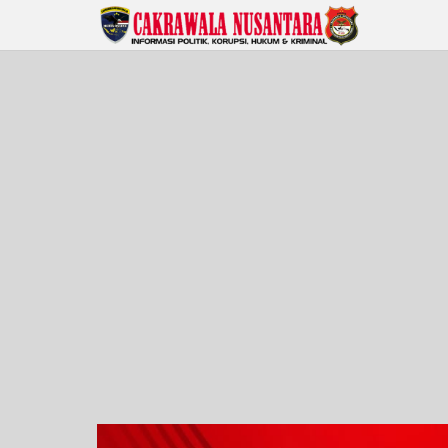
Lewati
ke
konten