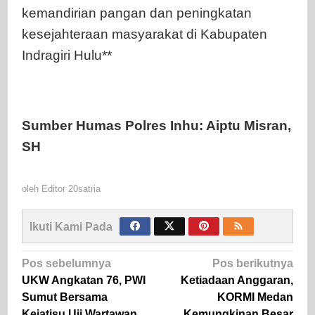
kemandirian pangan dan peningkatan
kesejahteraan masyarakat di Kabupaten
Indragiri Hulu**
Sumber Humas Polres Inhu: Aiptu Misran,
SH
oleh
Editor 20satria
Ikuti Kami Pada
Navigasi
Pos sebelumnya
Pos berikutnya
pos
UKW Angkatan 76, PWI
Ketiadaan Anggaran,
Sumut Bersama
KORMI Medan
Kejatisu Uji Wartawan
Kemungkinan Besar