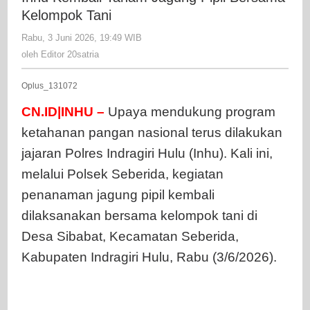
Polres
Kelompok Tani
Inhu
Rabu, 3 Juni 2026, 19:49 WIB
oleh
Kembali
Editor
oleh
Editor 20satria
Tanam
20satria
Jagung
Oplus_131072
Pipil
Bersama
CN.ID|INHU –
Upaya mendukung program
Kelompo
ketahanan pangan nasional terus dilakukan
Tani
jajaran Polres Indragiri Hulu (Inhu). Kali ini,
melalui Polsek Seberida, kegiatan
penanaman jagung pipil kembali
dilaksanakan bersama kelompok tani di
Desa Sibabat, Kecamatan Seberida,
Kabupaten Indragiri Hulu, Rabu (3/6/2026).