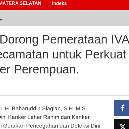
MATERA SELATAN
Indeks
»
Bupati
Batu
Bara
 Dorong Pemerataan IVA
Dorong
Pemerataan
Kecamatan untuk Perkuat
IVA
Test
ker Perempuan.
di
Seluruh
Kecamatan
untuk
Perkuat
Deteksi
. H. Baharuddin Siagian, S.H.,M.Si.,
Dini
Kanker
Dini Kanker Leher Rahim dan Kanker
Perempuan.
i Gerakan Pencegahan dan Deteksi Dini