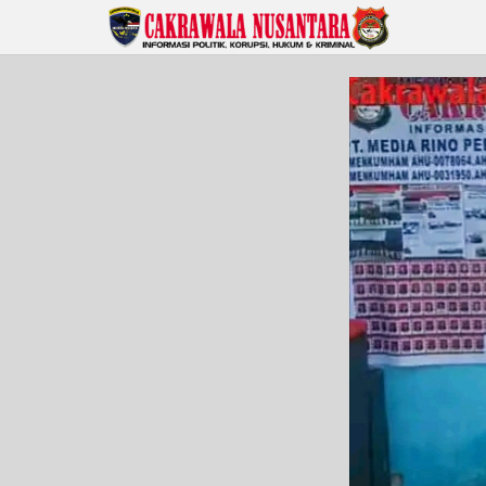
Lewati
ke
konten