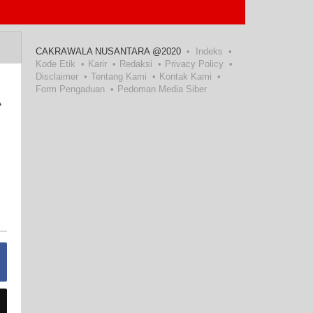
CAKRAWALA NUSANTARA @2020
Indeks
Kode Etik
Karir
Redaksi
Privacy Policy
Disclaimer
Tentang Kami
Kontak Kami
Form Pengaduan
Pedoman Media Siber