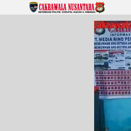
Lewati
ke
konten