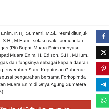
gas
pati
ara
im
nim, Ir. Hj. Sumarni, M.Si., resmi ditunjuk
 S.H., M.Hum., selaku wakil pemerintah
ugas (Plt) Bupati Muara Enim menyusul
pati Muara Enim, H. Edison, S.H., M.Hum.,
gas dan fungsinya sebagai kepala daerah.
an penyerahan Surat Keputusan Gubernur
 seusai pengarahan bersama Forkopimda
ten Muara Enim di Griya Agung Sumatera
).
 Semidang Aji Optimalkan pencegahan