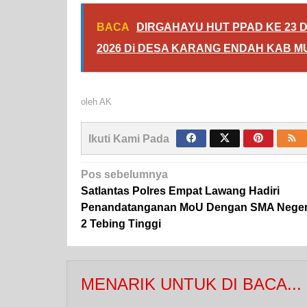
BACA
DIRGAHAYU HUT PPAD KE 23 
2026 Di DESA KARANG ENDAH KAB M
oleh
AK
Ikuti Kami Pada
Navigasi
Pos sebelumnya
pos
Satlantas Polres Empat Lawang Hadiri
Penandatanganan MoU Dengan SMA Neger
2 Tebing Tinggi
MENARIK UNTUK DI BACA...