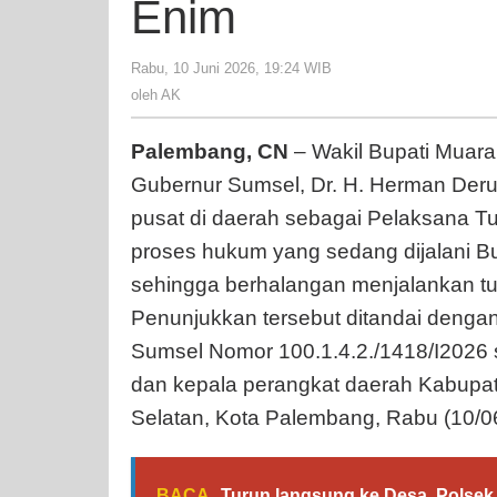
Enim
Tu
Bu
Mu
Rabu, 10 Juni 2026, 19:24 WIB
oleh
AK
En
oleh
AK
Palembang, CN
– Wakil Bupati Muara E
Gubernur Sumsel, Dr. H. Herman Deru,
pusat di daerah sebagai Pelaksana T
proses hukum yang sedang dijalani Bu
sehingga berhalangan menjalankan tu
Penunjukkan tersebut ditandai deng
Sumsel Nomor 100.1.4.2./1418/I2026
dan kepala perangkat daerah Kabupa
Selatan, Kota Palembang, Rabu (10/06
BACA
Turun langsung ke Desa, Polsek