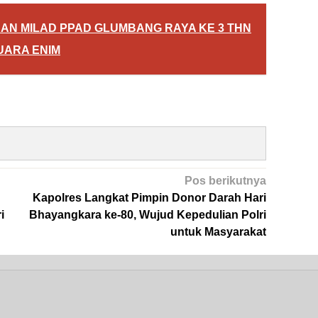
DAN MILAD PPAD GLUMBANG RAYA KE 3 THN
UARA ENIM
Pos berikutnya
Kapolres Langkat Pimpin Donor Darah Hari
i
Bhayangkara ke-80, Wujud Kepedulian Polri
untuk Masyarakat