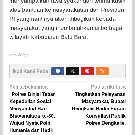
menyampaikan rasa syukur dan terima kasih
atas bantuan kemasyarakatan dari Presiden
RI yang nantinya akan dibagikan kepada
masyarakat yang membutuhkan di berbagai
wilayah Kabupaten Batu Bara.
oleh
Widya
Ikuti Kami Pada
Navigasi
Pos sebelumnya
Pos berikutnya
pos
“Polres Binjai Tebar
Tingkatkan Pelayanan
Kepedulian Sosial
Masyarakat, Bupati
Menyambut Hari
Bengkalis Hadiri Forum
Bhayangkara ke-80,
Konsultasi Publik
Wujud Nyata Polri
Polres Bengkalis.
Humanis dan Hadir