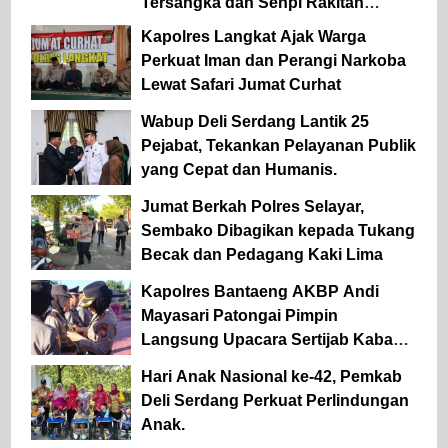
Tersangka dan Senpi Rakitan
Diamankan
Kapolres Langkat Ajak Warga
Perkuat Iman dan Perangi Narkoba
Lewat Safari Jumat Curhat
Wabup Deli Serdang Lantik 25
Pejabat, Tekankan Pelayanan Publik
yang Cepat dan Humanis.
Jumat Berkah Polres Selayar,
Sembako Dibagikan kepada Tukang
Becak dan Pedagang Kaki Lima
Kapolres Bantaeng AKBP Andi
Mayasari Patongai Pimpin
Langsung Upacara Sertijab Kabag
Ops dan Kapolsek Tompobulu
Hari Anak Nasional ke-42, Pemkab
Deli Serdang Perkuat Perlindungan
Anak.