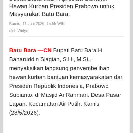
Bantuan
Hewan Kurban Presiden Prabowo untuk
Hewan
Masyarakat Batu Bara.
Kurban
Kamis, 11 Juni 2026, 15:55 WIB
oleh
Presiden
Widya
oleh
Widya
Prabowo
untuk
Masyarak
Batu Bara —CN
Bupati Batu Bara H.
Batu
Baharuddin Siagian, S.H., M.Si.,
Bara.
menyaksikan langsung penyembelihan
hewan kurban bantuan kemasyarakatan dari
Presiden Republik Indonesia, Prabowo
Subianto, di Masjid Ar Rahman, Desa Pasar
Lapan, Kecamatan Air Putih, Kamis
(28/5/2026).