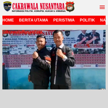
Lewati
ke
konten
HOME
BERITA UTAMA
PERISTIWA
POLITIK
NAS