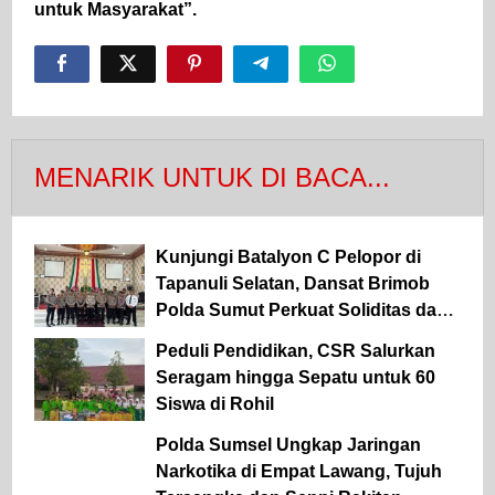
untuk Masyarakat”.
MENARIK UNTUK DI BACA...
Kunjungi Batalyon C Pelopor di
Tapanuli Selatan, Dansat Brimob
Polda Sumut Perkuat Soliditas dan
Semangat Pengabdian Personel
Peduli Pendidikan, CSR Salurkan
Seragam hingga Sepatu untuk 60
Siswa di Rohil
Polda Sumsel Ungkap Jaringan
Narkotika di Empat Lawang, Tujuh