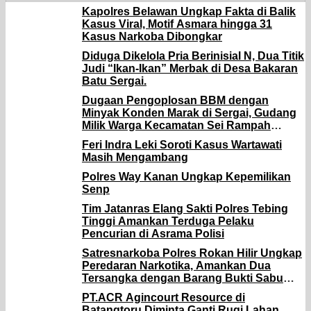
Kapolres Belawan Ungkap Fakta di Balik
Kasus Viral, Motif Asmara hingga 31
Kasus Narkoba Dibongkar
Diduga Dikelola Pria Berinisial N, Dua Titik
Judi “Ikan-Ikan” Merbak di Desa Bakaran
Batu Sergai.
Dugaan Pengoplosan BBM dengan
Minyak Konden Marak di Sergai, Gudang
Milik Warga Kecamatan Sei Rampah
Digerebek Media.
Feri Indra Leki Soroti Kasus Wartawati
Masih Mengambang
Polres Way Kanan Ungkap Kepemilikan
Senp
Tim Jatanras Elang Sakti Polres Tebing
Tinggi Amankan Terduga Pelaku
Pencurian di Asrama Polisi
Satresnarkoba Polres Rokan Hilir Ungkap
Peredaran Narkotika, Amankan Dua
Tersangka dengan Barang Bukti Sabu
dan Ganja
PT.ACR Agincourt Resource di
Batangtoru,Diminta Ganti Rugi Lahan