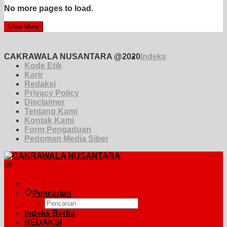
No more pages to load.
View More
CAKRAWALA NUSANTARA @2020
Indeks
Kode Etik
Karir
Redaksi
Privacy Policy
Disclaimer
Tentang Kami
Kontak Kami
Form Pengaduan
Pedoman Media Siber
Pencarian
Indeks Berita
REDAKSI