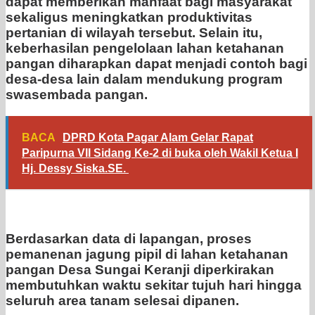
dapat memberikan manfaat bagi masyarakat
sekaligus meningkatkan produktivitas
pertanian di wilayah tersebut. Selain itu,
keberhasilan pengelolaan lahan ketahanan
pangan diharapkan dapat menjadi contoh bagi
desa-desa lain dalam mendukung program
swasembada pangan.
BACA
DPRD Kota Pagar Alam Gelar Rapat
Paripurna VII Sidang Ke-2 di buka oleh Wakil Ketua I
Hj. Dessy Siska.SE. ‎
Berdasarkan data di lapangan, proses
pemanenan jagung pipil di lahan ketahanan
pangan Desa Sungai Keranji diperkirakan
membutuhkan waktu sekitar tujuh hari hingga
seluruh area tanam selesai dipanen.