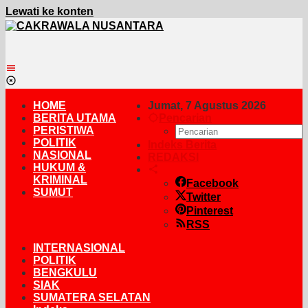
Lewati ke konten
HOME
Jumat, 7 Agustus 2026
BERITA UTAMA
Pencarian
PERISTIWA
POLITIK
Indeks Berita
NASIONAL
REDAKSI
HUKUM &
KRIMINAL
Facebook
SUMUT
Twitter
Pinterest
RSS
INTERNASIONAL
POLITIK
BENGKULU
SIAK
SUMATERA SELATAN