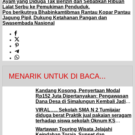
Ayam yang Diduga Tak Berizin dan Sebabkan Ribuan
Lalat Serbu ke Pemukiman Penduduk.
Pos berikutnya
Bhabinkamtibmas Rantau Kopar Pantau
Jagung Pipil, Dukung Ketahanan Pangan dan
Swasembada Nasional
MENARIK UNTUK DI BACA...
Kandang Kosong, Penyertaan Modal
Rp152 Juta Dipertanyakan: Pengawasan
Dana Desa di Simalungun Kembali Jadi
Sorotan.
VIRAL….. Sekolah SMA N 2 Tumijajar
diduga berat Praktik jual pakaian seragam
terhadap siswa sekolah Oknum KS
terancam diLaporkan.
Wartawan Touring Wisata Jelajahi
Keindahan Toraja, Sunset dan