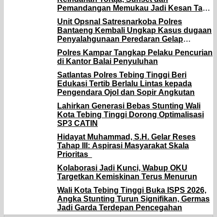
Pemandangan Memukau Jadi Kesan Tak
Terlupakan
Unit Opsnal Satresnarkoba Polres
Bantaeng Kembali Ungkap Kasus dugaan
Penyalahgunaan Peredaran Gelap
Narkotika Jenis Sabu
Polres Kampar Tangkap Pelaku Pencurian
di Kantor Balai Penyuluhan
Satlantas Polres Tebing Tinggi Beri
Edukasi Tertib Berlalu Lintas kepada
Pengendara Ojol dan Sopir Angkutan
Lahirkan Generasi Bebas Stunting Wali
Kota Tebing Tinggi Dorong Optimalisasi
SP3 CATIN
Hidayat Muhammad, S.H. Gelar Reses
Tahap III: Aspirasi Masyarakat Skala
Prioritas
Kolaborasi Jadi Kunci, Wabup OKU
Targetkan Kemiskinan Terus Menurun
Wali Kota Tebing Tinggi Buka ISPS 2026,
Angka Stunting Turun Signifikan, Germas
Jadi Garda Terdepan Pencegahan