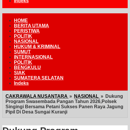
Indeks
HOME
BERITA UTAMA
PERISTIWA
POLITIK
NASIONAL
HUKUM & KRIMINAL
SUMUT
INTERNASIONAL
POLITIK
BENGKULU
SIAK
SUMATERA SELATAN
Indeks
CAKRAWALA NUSANTARA
»
NASIONAL
»
Dukung
Program Swasembada Pangan Tahun 2026,Polsek
Singingi Bersama Petani Sukses Panen Raya Jagung
Pipil Di Desa Sungai Kuranji