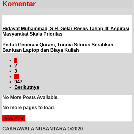
Komentar
Hidayat Muhammad, S.H. Gelar Reses Tahap III: Aspirasi
Masyarakat Skala Prioritas
Peduli Generasi Qurani, Trinovi Sitorus Serahkan
Bantuan Laptop dan Biaya Kuliah
1
2
3
…
947
Berikutnya
No More Posts Available.
No more pages to load.
View More
CAKRAWALA NUSANTARA @2020