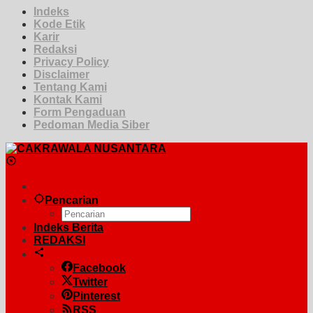
Indeks
Kode Etik
Karir
Redaksi
Privacy Policy
Disclaimer
Tentang Kami
Kontak Kami
Form Pengaduan
Pedoman Media Siber
Pencarian
Indeks Berita
REDAKSI
Facebook
Twitter
Pinterest
RSS