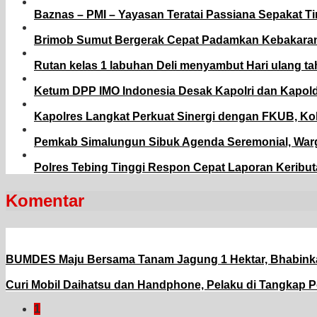
Baznas – PMI – Yayasan Teratai Passiana Sepakat T
Brimob Sumut Bergerak Cepat Padamkan Kebakaran 
Rutan kelas 1 labuhan Deli menyambut Hari ulang t
Ketum DPP IMO Indonesia Desak Kapolri dan Kapold
Kapolres Langkat Perkuat Sinergi dengan FKUB, Ko
Pemkab Simalungun Sibuk Agenda Seremonial, Warg
Polres Tebing Tinggi Respon Cepat Laporan Keribut
Komentar
BUMDES Maju Bersama Tanam Jagung 1 Hektar, Bhabink
Curi Mobil Daihatsu dan Handphone, Pelaku di Tangkap P
1