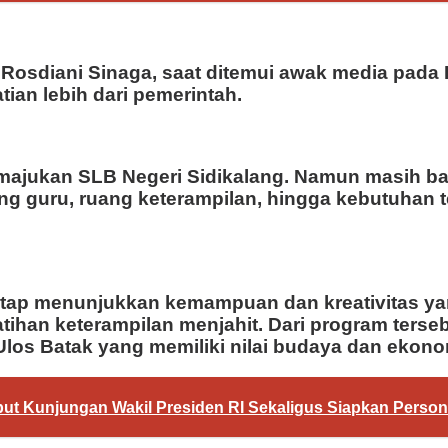
a Rosdiani Sinaga, saat ditemui awak media pad
ian lebih dari pemerintah.
emajukan SLB Negeri Sidikalang. Namun masih 
ang guru, ruang keterampilan, hingga kebutuhan 
 tetap menunjukkan kemampuan dan kreativitas 
ihan keterampilan menjahit. Dari program terseb
Ulos Batak yang memiliki nilai budaya dan ekono
t Kunjungan Wakil Presiden RI Sekaligus Siapkan Person