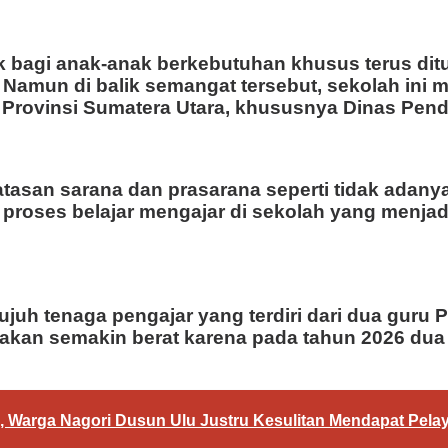
 bagi anak-anak berkebutuhan khusus terus ditu
. Namun di balik semangat tersebut, sekolah in
Provinsi Sumatera Utara, khususnya Dinas Pendi
atasan sarana dan prasarana seperti tidak adan
 proses belajar mengajar di sekolah yang menja
tujuh tenaga pengajar yang terdiri dari dua gur
an akan semakin berat karena pada tahun 2026 d
 Warga Nagori Dusun Ulu Justru Kesulitan Mendapat Pela