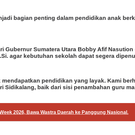
adi bagian penting dalam pendidikan anak berk
ari Gubernur Sumatera Utara Bobby Afif Nasution
.Si. agar kebutuhan sekolah dapat segera dipenu
 mendapatkan pendidikan yang layak. Kami berh
i Sidikalang, baik dari sisi penambahan guru m
n Week 2026, Bawa Wastra Daerah ke Panggung Nasional.