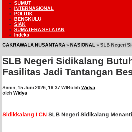
SUMUT
INTERNASIONAL
POLITIK
BENGKULU
SIAK
SUMATERA SELATAN
Indeks
CAKRAWALA NUSANTARA
»
NASIONAL
»
SLB Negeri Si
SLB Negeri Sidikalang Butu
Fasilitas Jadi Tantangan Bes
Senin, 15 Juni 2026, 16:37 WIB
oleh
Widya
oleh
Widya
Sidikkalang I CN
SLB Negeri Sidikalang Menant