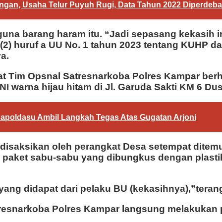
gan, Usaha Telur Puyuh Rugi, Data Tahun 2022 Diperdeba
 barang haram itu. “Jadi sepasang kekasih ini k
(2) huruf a UU No. 1 tahun 2023 tentang KUHP dan
a.
 saat Tim Opsnal Satresnarkoba Polres Kampar b
 warna hijau hitam di Jl. Garuda Sakti KM 6 Dus
apoldasu Ambil Langkah Tegas Atas Gugatan Arjoni
disaksikan oleh perangkat Desa setempat ditem
14 paket sabu-sabu yang dibungkus dengan plasti
 yang didapat dari pelaku BU (kekasihnya),”tera
atresnarkoba Polres Kampar langsung melakukan