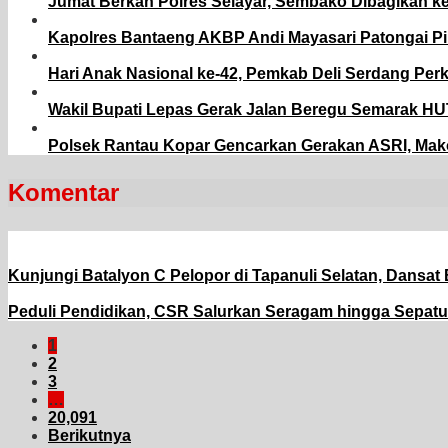
Jumat Berkah Polres Selayar, Sembako Dibagikan 
Kapolres Bantaeng AKBP Andi Mayasari Patongai P
Hari Anak Nasional ke-42, Pemkab Deli Serdang Per
Wakil Bupati Lepas Gerak Jalan Beregu Semarak HU
Polsek Rantau Kopar Gencarkan Gerakan ASRI, Mako
Komentar
Kunjungi Batalyon C Pelopor di Tapanuli Selatan, Dansa
Peduli Pendidikan, CSR Salurkan Seragam hingga Sepatu 
1
2
3
…
20,091
Berikutnya