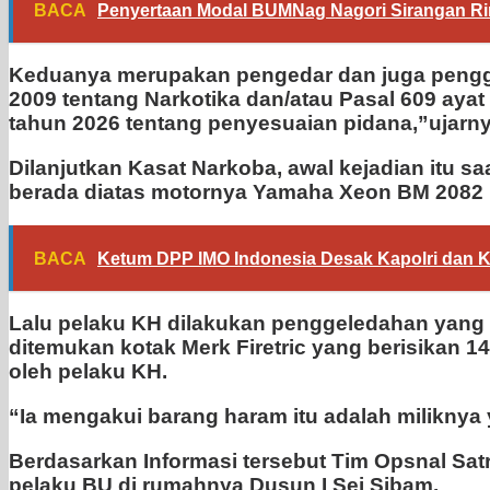
BACA
Penyertaan Modal BUMNag Nagori Sirangan Rin
Keduanya merupakan pengedar dan juga pengguna
2009 tentang Narkotika dan/atau Pasal 609 ayat 
tahun 2026 tentang penyesuaian pidana,”ujarny
Dilanjutkan Kasat Narkoba, awal kejadian itu
berada diatas motornya Yamaha Xeon BM 2082 NI
BACA
Ketum DPP IMO Indonesia Desak Kapolri dan K
Lalu pelaku KH dilakukan penggeledahan yang 
ditemukan kotak Merk Firetric yang berisikan 
oleh pelaku KH.
“Ia mengakui barang haram itu adalah miliknya
Berdasarkan Informasi tersebut Tim Opsnal S
pelaku BU di rumahnya Dusun I Sei Sibam.