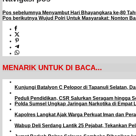
Pos sebelumnya
Menyambut Hari Bhayangkara ke-80 Tahun
Pos berikutnya
Wujud Polri Untuk Masyarakat: Nonton Ba
MENARIK UNTUK DI BACA...
Kunjungi Batalyon C Pelopor di Tapanuli Selatan, 
Peduli Pendidikan, CSR Salurkan Seragam hingga Se
Polda Sumsel Ungkap Jaringan Narkotika di Empat 
Kapolres Langkat Ajak Warga Perkuat Iman dan Pera
Wabup Deli Serdang Lantik 25 Pejabat, Tekankan Pe