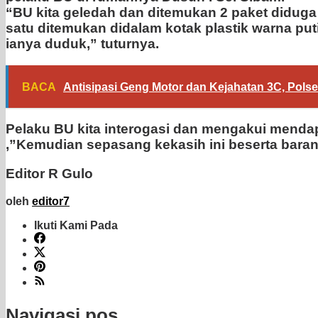
“BU kita geledah dan ditemukan 2 paket diduga
satu ditemukan didalam kotak plastik warna pu
ianya duduk,” tuturnya.
BACA
Antisipasi Geng Motor dan Kejahatan 3C, Polse
Pelaku BU kita interogasi dan mengakui menda
,”Kemudian sepasang kekasih ini beserta baran
Editor R Gulo
oleh
editor7
Ikuti Kami Pada
Navigasi pos