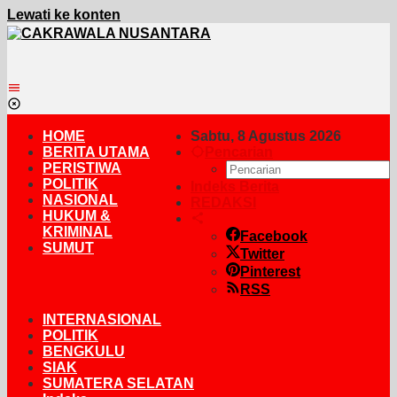
Lewati ke konten
HOME
Sabtu, 8 Agustus 2026
BERITA UTAMA
Pencarian
PERISTIWA
POLITIK
Indeks Berita
NASIONAL
REDAKSI
HUKUM &
KRIMINAL
Facebook
SUMUT
Twitter
Pinterest
RSS
INTERNASIONAL
POLITIK
BENGKULU
SIAK
SUMATERA SELATAN