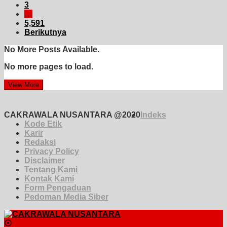
3
…
5,591
Berikutnya
No More Posts Available.
No more pages to load.
View More
CAKRAWALA NUSANTARA @2020
Indeks
Kode Etik
Karir
Redaksi
Privacy Policy
Disclaimer
Tentang Kami
Kontak Kami
Form Pengaduan
Pedoman Media Siber