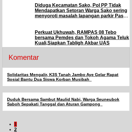
Diduga Kecamatan Sako, Pol PP Tidak
Mendapatkan Setoran Warga Sako sering
menyoroti masalah lapangan parkir Pasar
Sako
Perkuat Ukhuwah, RAMPAS 08 Tebo
bersama Pemdes dan Tokoh Agama Teluk
Kuali,Siapkan Tabligh Akbar UAS
Komentar
Solidaritas Mengalir, K3S Tanah Jambo Aye Gelar Rapat
Sosial Bantu Dua Siswa Korban Musibah
Duduk Bersama Sambut Maulid Nabi, Warga Seuneubok
Saboh Sepakati Tanggal dan Aturan Gampong
1
2