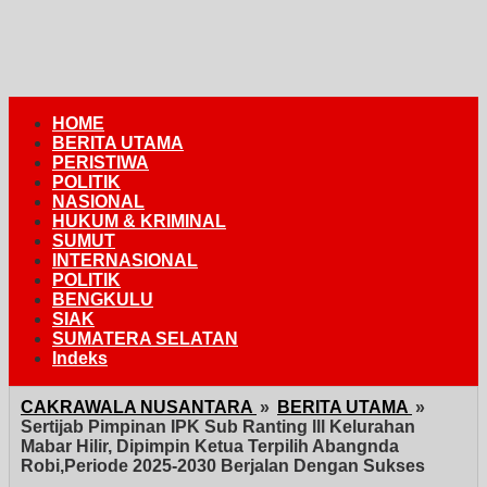
HOME
BERITA UTAMA
PERISTIWA
POLITIK
NASIONAL
HUKUM & KRIMINAL
SUMUT
INTERNASIONAL
POLITIK
BENGKULU
SIAK
SUMATERA SELATAN
Indeks
CAKRAWALA NUSANTARA
»
BERITA UTAMA
»
Sertijab Pimpinan IPK Sub Ranting lll Kelurahan
Mabar Hilir, Dipimpin Ketua Terpilih Abangnda
Robi,Periode 2025-2030 Berjalan Dengan Sukses