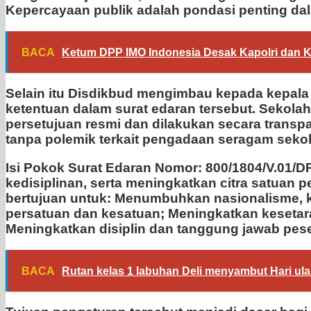
Kepercayaan publik adalah pondasi penting dal
BACA
Ketum DPP IMO Indonesia Desak Kapolri dan K
Selain itu Disdikbud mengimbau kepada kepala
ketentuan dalam surat edaran tersebut. Sekolah
persetujuan resmi dan dilakukan secara transpar
tanpa polemik terkait pengadaan seragam sekol
Isi Pokok Surat Edaran Nomor: 800/1804/V.01/
kedisiplinan, serta meningkatkan citra satuan
bertujuan untuk: Menumbuhkan nasionalisme, 
persatuan dan kesatuan; Meningkatkan kesetara
Meningkatkan disiplin dan tanggung jawab peser
BACA
Rutan kelas 1 labuhan Deli menyambut Hari ul