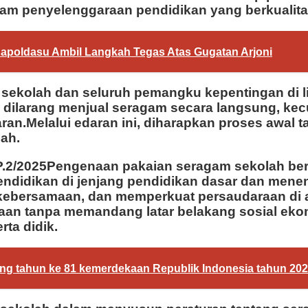
am penyelenggaraan pendidikan yang berkualitas 
apoldasu Ambil Langkah Tegas Atas Gugatan Arjoni
 sekolah dan seluruh pemangku kepentingan di 
 dilarang menjual seragam secara langsung, kecu
an.Melalui edaran ini, diharapkan proses awal ta
ah.
DP.2/2025Pengenaan pakaian seragam sekolah be
 pendidikan di jenjang pendidikan dasar dan me
kebersamaan, dan memperkuat persaudaraan di 
an tanpa memandang latar belakang sosial ekono
ta didik.
ang tahun ke 81 kemerdekaan Republik Indonesia tahun 20