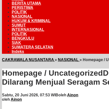
BERITA UTAMA
PERISTIWA
POLITIK
NASIONAL
HUKUM & KRIMINAL
SUMUT
INTERNASIONAL
POLITIK
BENGKULU
SIAK
SUMATERA SELATAN
Indeks
CAKRAWALA NUSANTARA
»
NASIONAL
»
Homepage / Un
Homepage / UncategorizedDi
Dilarang Menjual Seragam S
Sabtu, 20 Juni 2026, 07:53 WIB
oleh
Ainon
oleh
Ainon