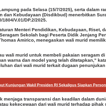
 Lampung pada Selasa (15/7/2025), serta dalam 
n dan Kebudayaan (Disdikbud) menerbitkan Sura
1804/V.01/DP.2/2025.
raturan Menteri Pendidikan, Kebudayaan, Riset, 
 Seragam Sekolah bagi Peserta Didik Jenjang P
, Thomas Amirico, menegaskan wali murid memil
wali murid untuk membeli pakaian seragam di ma
uan warna dan model yang telah ditetapkan,” kat
eluhan dari wali murid terkait dugaan penunjuk
t Kunjungan Wakil Presiden RI Sekaligus Siapkan Person
 menjaga transparansi dan keadilan dalam duni
ga atau kekecewaan dari wali murid terhadap piha