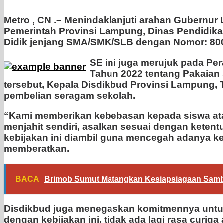
Metro , CN .– Menindaklanjuti arahan Gubernur
Pemerintah Provinsi Lampung, Dinas Pendidika
Didik jenjang SMA/SMK/SLB dengan Nomor: 800/
SE ini juga merujuk pada Pe
Tahun 2022 tentang Pakaian
tersebut, Kepala Disdikbud Provinsi Lampung
pembelian seragam sekolah.
“Kami memberikan kebebasan kepada siswa atau 
menjahit sendiri, asalkan sesuai dengan ketent
kebijakan ini diambil guna mencegah adanya k
memberatkan.
BACA
Brimob Sumut Matangkan Kesiapsiagaan Sambu
Disdikbud juga menegaskan komitmennya untuk
dengan kebijakan ini, tidak ada lagi rasa curi