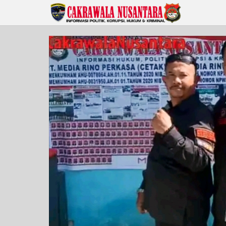
Lewati
ke
konten