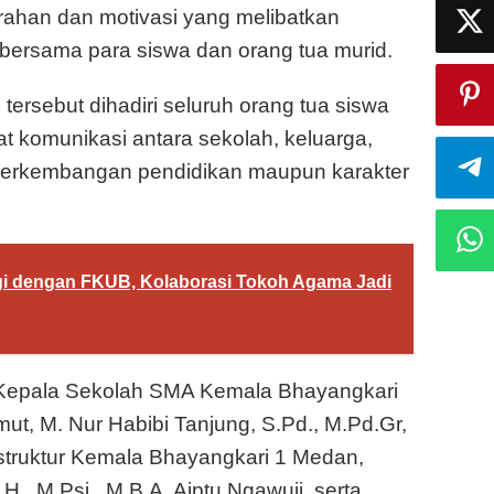
rahan dan motivasi yang melibatkan
bersama para siswa dan orang tua murid.
tersebut dihadiri seluruh orang tua siswa
 komunikasi antara sekolah, keluarga,
perkembangan pendidikan maupun karakter
gi dengan FKUB, Kolaborasi Tokoh Agama Jadi
 Kepala Sekolah SMA Kemala Bhayangkari
t, M. Nur Habibi Tanjung, S.Pd., M.Pd.Gr,
nstruktur Kemala Bhayangkari 1 Medan,
.H., M.Psi., M.B.A, Aiptu Ngawuji, serta