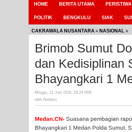
HOME
BERITA UTAMA
PERISTIWA
POLITIK
BENGKULU
SIAK
SU
CAKRAWALA NUSANTARA
»
NASIONAL
»
B
S
Brimob Sumut Do
D
S
dan Kedisiplinan
B
d
K
Bhayangkari 1 M
S
d
Minggu, 21 Juni 2026, 18:24 WIB
oleh
S
Redaksi
oleh
Redaksi
K
B
1
Medan.CN-
Suasana pembagian rapo
M
Bhayangkari 1 Medan Polda Sumut, Sa