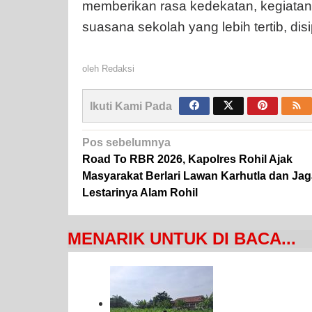
memberikan rasa kedekatan, kegiatan 
suasana sekolah yang lebih tertib, disi
oleh
Redaksi
Ikuti Kami Pada
Navigasi
Pos sebelumnya
pos
Road To RBR 2026, Kapolres Rohil Ajak
Masyarakat Berlari Lawan Karhutla dan Jag
Lestarinya Alam Rohil
MENARIK UNTUK DI BACA...