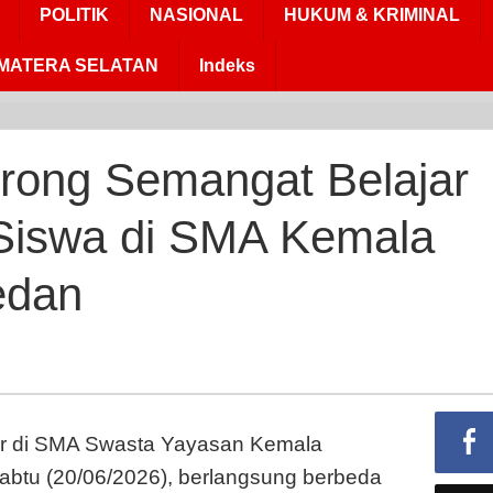
POLITIK
NASIONAL
HUKUM & KRIMINAL
MATERA SELATAN
Indeks
rimob
umut
rong Semangat Belajar
orong
emangat
 Siswa di SMA Kemala
elajar
an
edisiplinan
edan
iswa
i
MA
emala
hayangkari
r di SMA Swasta Yayasan Kemala
edan
btu (20/06/2026), berlangsung berbeda