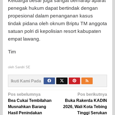
Keluarga besar juga sangat berharap aparat
penegak hukum dapat bertindak dengan
propesional dalam penanganan kasus
tindak pidana oleh oknum Briptu TM anggota
satuan polri di kepolisian resort kabupaten
empat lawang.
Tim
oleh
Sandri SE
Ikuti Kami Pada
Navigasi
Pos sebelumnya
Pos berikutnya
pos
Bea Cukai Tembilahan
Buka Rakerda KADIN
Musnahkan Barang
2026, Wali Kota Tebing
Hasil Penindakan
Tinggi Serukan