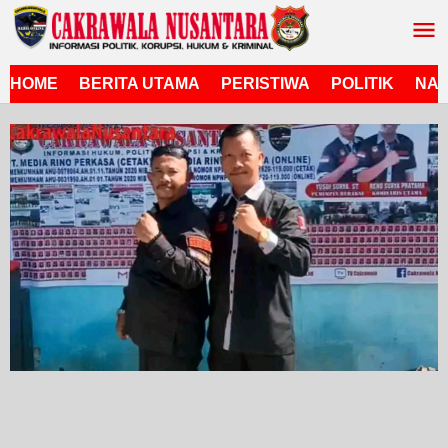
Lewati
ke
konten
HOME
BERITA UTAMA
PERISTIWA
POLITIK
NAS