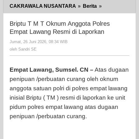
CAKRAWALA NUSANTARA
»
Berita
»
Briptu
T
M
Briptu T M T Oknum Anggota Polres
T
Empat Lawang Resmi di Laporkan
Oknum
Jumat, 26 Juni 2026, 08:34 WIB
oleh
Anggota
Sandri
oleh
Sandri SE
Polres
SE
Empat
Lawang
Empat Lawang, Sumsel. CN –
Atas dugaan
Resmi
penipuan /perbuatan curang oleh oknum
di
anggota satuan polri di polres empat lawang
Laporkan
inisial Briptu ( TM ) resmi di laporkan ke unit
pidum polres empat lawang atas dugaan
penipuan /perbuatan curang.