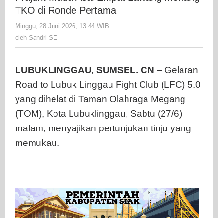
Empat
TKO di Ronde Pertama
Lawang
Minggu, 28 Juni 2026, 13:44 WIB
oleh
Menang
Sandri
oleh
Sandri SE
TKO
SE
di
Ronde
LUBUKLINGGAU, SUMSEL. CN –
Gelaran
Pertama
Road to Lubuk Linggau Fight Club (LFC) 5.0
yang dihelat di Taman Olahraga Megang
(TOM), Kota Lubuklinggau, Sabtu (27/6)
malam, menyajikan pertunjukan tinju yang
memukau.