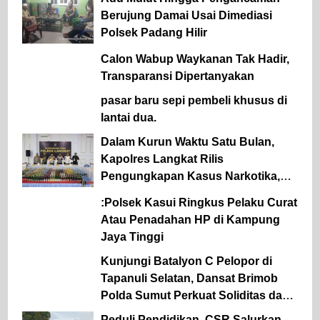
Berujung Damai Usai Dimediasi
Polsek Padang Hilir
Calon Wabup Waykanan Tak Hadir,
Transparansi Dipertanyakan
pasar baru sepi pembeli khusus di
lantai dua.
Dalam Kurun Waktu Satu Bulan,
Kapolres Langkat Rilis
Pengungkapan Kasus Narkotika,
Tindak Pidana Kriminal, dan
:Polsek Kasui Ringkus Pelaku Curat
Kekerasan Seksual terhadap Anak
Atau Penadahan HP di Kampung
Jaya Tinggi
Kunjungi Batalyon C Pelopor di
Tapanuli Selatan, Dansat Brimob
Polda Sumut Perkuat Soliditas dan
Semangat Pengabdian Personel
Peduli Pendidikan, CSR Salurkan