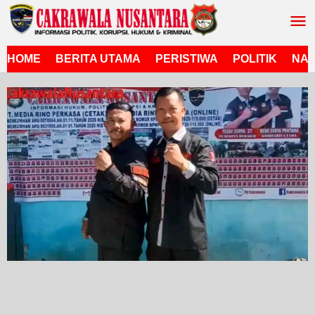
Lewati
ke
konten
HOME
BERITA UTAMA
PERISTIWA
POLITIK
NAS