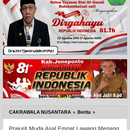
CAKRAWALA NUSANTARA
»
Berita
»
Prajurit
Muda
Asal
Prajurit Muda Asal Empat Lawang Menang