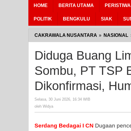
HOME
BERITA UTAMA
PERISTIWA
POLITIK
BENGKULU
SIAK
SU
CAKRAWALA NUSANTARA
»
NASIONAL
Diduga Buang Li
Sombu, PT TSP 
Dikonfirmasi, Hu
Selasa, 30 Juni 2026, 16:34 WIB
oleh
Widya
oleh
Widya
Serdang Bedagai I CN
Dugaan pence