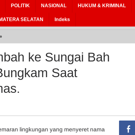
POLITIK
NASIONAL
HUKUM & KRIMINAL
MATERA SELATAN
Indeks
»
Diduga
Buang
Limbah
mbah ke Sungai Bah
ke
Sungai
Bungkam Saat
Bah
Sombu,
mas.
PT
TSP
Bungkam
Saat
Dikonfirmasi,
Humas.
maran lingkungan yang menyeret nama