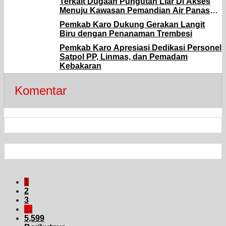
Terkait Dugaan Pungutan Liar Di Akses
Menuju Kawasan Pemandian Air Panas
Semangat Gunung – Doulu
Pemkab Karo Dukung Gerakan Langit
Biru dengan Penanaman Trembesi
Pemkab Karo Apresiasi Dedikasi Personel
Satpol PP, Linmas, dan Pemadam
Kebakaran
Komentar
1
2
3
…
5,599