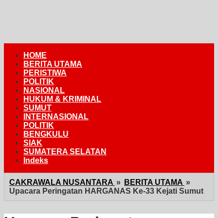
HOME
BERITA UTAMA
PERISTIWA
POLITIK
NASIONAL
HUKUM & KRIMINAL
SUMUT
INTERNASIONAL
POLITIK
BENGKULU
SIAK
SUMATERA SELATAN
Indeks
CAKRAWALA NUSANTARA
»
BERITA UTAMA
»
Upacara Peringatan HARGANAS Ke-33 Kejati Sumut