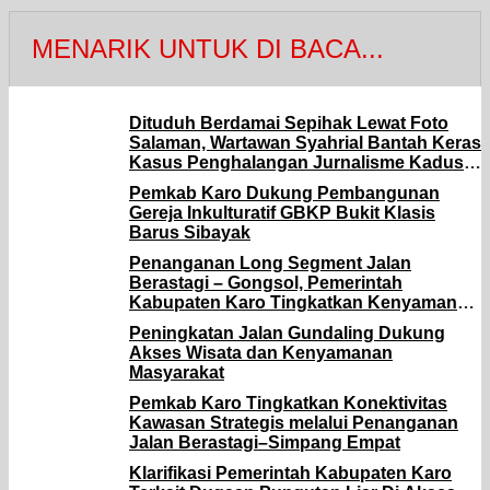
MENARIK UNTUK DI BACA...
Dituduh Berdamai Sepihak Lewat Foto
Salaman, Wartawan Syahrial Bantah Keras
Kasus Penghalangan Jurnalisme Kadus 1
Bogak Besar Selesai.
Pemkab Karo Dukung Pembangunan
Gereja Inkulturatif GBKP Bukit Klasis
Barus Sibayak
Penanganan Long Segment Jalan
Berastagi – Gongsol, Pemerintah
Kabupaten Karo Tingkatkan Kenyamanan
Akses Wisata, Pertanian dan
Peningkatan Jalan Gundaling Dukung
Perekonomian
Akses Wisata dan Kenyamanan
Masyarakat
Pemkab Karo Tingkatkan Konektivitas
Kawasan Strategis melalui Penanganan
Jalan Berastagi–Simpang Empat
Klarifikasi Pemerintah Kabupaten Karo