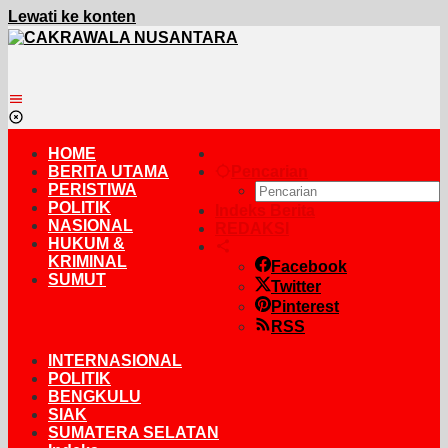
Lewati ke konten
HOME
BERITA UTAMA
Pencarian
PERISTIWA
POLITIK
Indeks Berita
NASIONAL
REDAKSI
HUKUM &
KRIMINAL
Facebook
SUMUT
Twitter
Pinterest
RSS
INTERNASIONAL
POLITIK
BENGKULU
SIAK
SUMATERA SELATAN