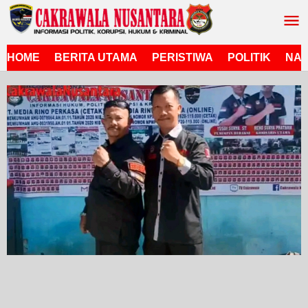
Lewati
ke
konten
HOME
BERITA UTAMA
PERISTIWA
POLITIK
NAS