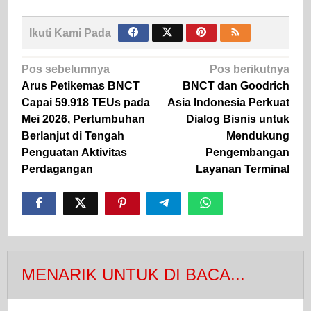
Ikuti Kami Pada
Navigasi
Pos sebelumnya
Pos berikutnya
pos
Arus Petikemas BNCT
BNCT dan Goodrich
Capai 59.918 TEUs pada
Asia Indonesia Perkuat
Mei 2026, Pertumbuhan
Dialog Bisnis untuk
Berlanjut di Tengah
Mendukung
Penguatan Aktivitas
Pengembangan
Perdagangan
Layanan Terminal
MENARIK UNTUK DI BACA...