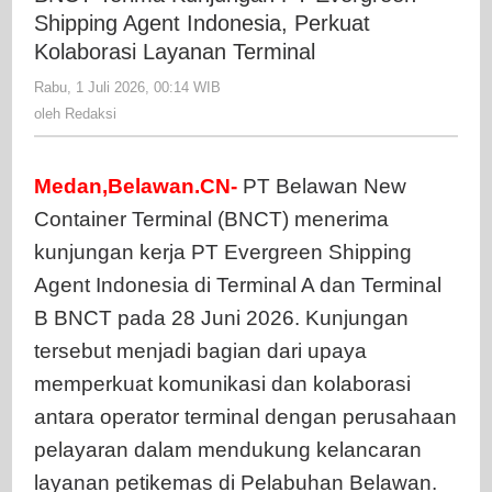
PT
Shipping Agent Indonesia, Perkuat
Evergree
Kolaborasi Layanan Terminal
Shipping
Rabu, 1 Juli 2026, 00:14 WIB
oleh
Agent
Redaksi
oleh
Redaksi
Indonesia
Perkuat
Kolaboras
Medan,Belawan.CN-
PT Belawan New
Layanan
Container Terminal (BNCT) menerima
Terminal
kunjungan kerja PT Evergreen Shipping
Agent Indonesia di Terminal A dan Terminal
B BNCT pada 28 Juni 2026. Kunjungan
tersebut menjadi bagian dari upaya
memperkuat komunikasi dan kolaborasi
antara operator terminal dengan perusahaan
pelayaran dalam mendukung kelancaran
layanan petikemas di Pelabuhan Belawan.