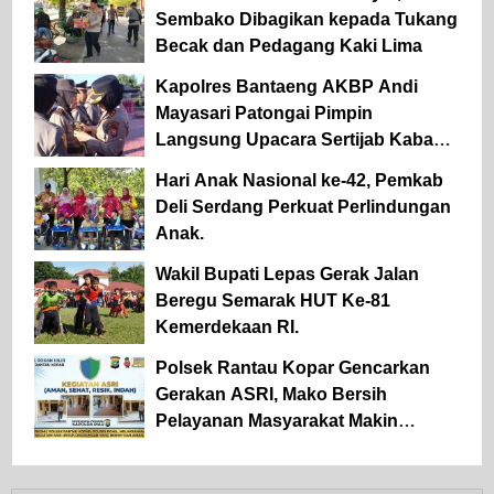
Sembako Dibagikan kepada Tukang
Becak dan Pedagang Kaki Lima
Kapolres Bantaeng AKBP Andi
Mayasari Patongai Pimpin
Langsung Upacara Sertijab Kabag
Ops dan Kapolsek Tompobulu
Hari Anak Nasional ke-42, Pemkab
Deli Serdang Perkuat Perlindungan
Anak.
Wakil Bupati Lepas Gerak Jalan
Beregu Semarak HUT Ke-81
Kemerdekaan RI.
Polsek Rantau Kopar Gencarkan
Gerakan ASRI, Mako Bersih
Pelayanan Masyarakat Makin
Optimal